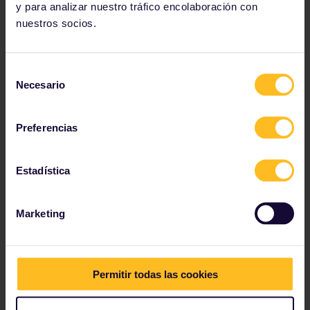
y para analizar nuestro tráfico encolaboración con
nuestros socios.
Selección
Necesario
de
consentimiento
Preferencias
Estadística
Marketing
Nuestros socios incluyen
Permitir todas las cookies