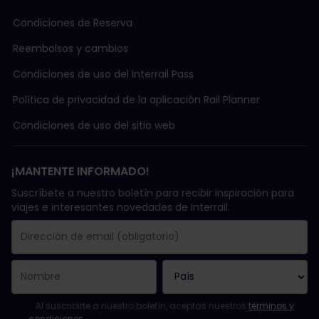
Condiciones de Reserva
Reembolsos y cambios
Condiciones de uso del Interrail Pass
Política de privacidad de la aplicación Rail Planner
Condiciones de uso del sitio web
¡MANTENTE INFORMADO!
Suscríbete a nuestro boletín para recibir inspiración para
viajes e interesantes novedades de Interrail.
Se suscribió con éxito.
El campo de dirección de email es obligatorio.
La dirección de email no es válida.
Ha habido un fallo al suscribirte al boletín. Vuelve a intentarlo
¡Ya te has suscrito a este boletín!
Acepta los términos y condiciones para suscribirte al boletín in
Al suscribirte a nuestro boletín, aceptas nuestros
términos y
condiciones
.