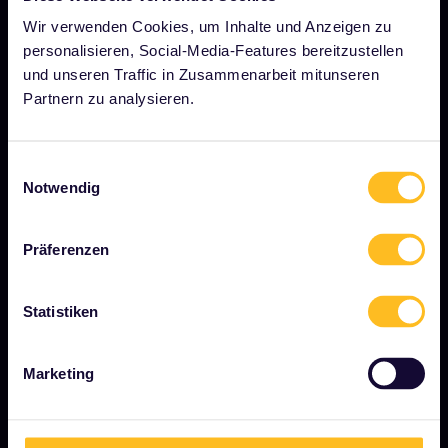
Über uns
Wir verwenden Cookies, um Inhalte und Anzeigen zu
Stellenangebote
personalisieren, Social-Media-Features bereitzustellen
Pressebereich
und unseren Traffic in Zusammenarbeit mitunseren
Partnern zu analysieren.
Unser Partner werden
Gesponserte &amp; Markeninhalte
Einwilligungsauswahl
Interrail-Folgenbericht
Notwendig
Präferenzen
JETZT LOSLEGEN
Was ist Interrail?
Statistiken
So verwenden Sie Ihren Pass
Marketing
Magazin
Community