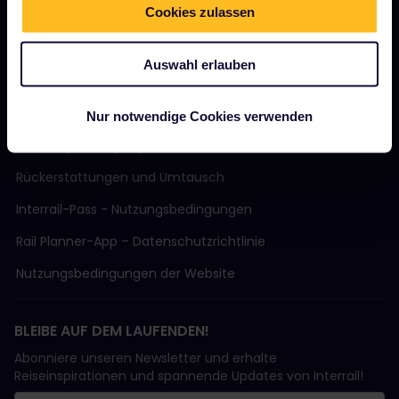
Nachhaltiger Tourismus
Cookies zulassen
Support
Auswahl erlauben
AGB
Nur notwendige Cookies verwenden
Buchungsbedingungen
Rückerstattungen und Umtausch
Interrail-Pass - Nutzungsbedingungen
Rail Planner-App – Datenschutzrichtlinie
Nutzungsbedingungen der Website
BLEIBE AUF DEM LAUFENDEN!
Abonniere unseren Newsletter und erhalte
Reiseinspirationen und spannende Updates von Interrail!