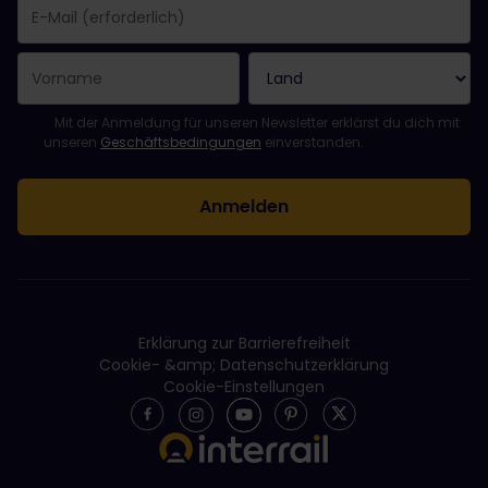
Sie haben sich erfolgreich angemeldet.
Das Feld „E-Mail-Adresse“ ist ein Pflichtfeld!
Diese E-Mail-Adresse ist ungültig!
Beim Abonnieren des Newsletters ist ein Fehler aufgetreten. Bit
Du hast diesen Newsletter bereits abonniert!
Bitte stimme den Allgemeinen Geschäftsbedingungen zu, um de
Mit der Anmeldung für unseren Newsletter erklärst du dich mit
unseren
Geschäftsbedingungen
einverstanden.
Erklärung zur Barrierefreiheit
Cookie- &amp; Datenschutzerklärung
Cookie-Einstellungen