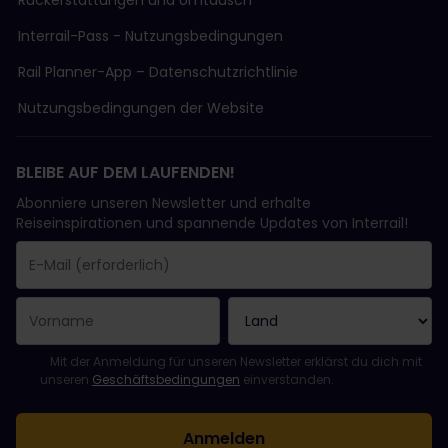
Rückerstattungen und Umtausch
Interrail-Pass - Nutzungsbedingungen
Rail Planner-App – Datenschutzrichtlinie
Nutzungsbedingungen der Website
BLEIBE AUF DEM LAUFENDEN!
Abonniere unseren Newsletter und erhalte
Reiseinspirationen und spannende Updates von Interrail!
Sie haben sich erfolgreich angemeldet.
Das Feld „E-Mail-Adresse“ ist ein Pflichtfeld!
Diese E-Mail-Adresse ist ungültig!
Beim Abonnieren des Newsletters ist ein Fehler aufgetreten. Bit
Du hast diesen Newsletter bereits abonniert!
Bitte stimme den Allgemeinen Geschäftsbedingungen zu, um de
Mit der Anmeldung für unseren Newsletter erklärst du dich mit
unseren
Geschäftsbedingungen
einverstanden.