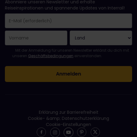
Abonniere unseren Newsletter und erhalte
Reiseinspirationen und spannende Updates von Interrail!
Sie haben sich erfolgreich angemeldet.
Das Feld „E-Mail-Adresse“ ist ein Pflichtfeld!
Diese E-Mail-Adresse ist ungültig!
Beim Abonnieren des Newsletters ist ein Fehler aufgetreten. Bit
Du hast diesen Newsletter bereits abonniert!
Bitte stimme den Allgemeinen Geschäftsbedingungen zu, um de
Mit der Anmeldung für unseren Newsletter erklärst du dich mit
unseren
Geschäftsbedingungen
einverstanden.
Erklärung zur Barrierefreiheit
Cookie- &amp; Datenschutzerklärung
Cookie-Einstellungen