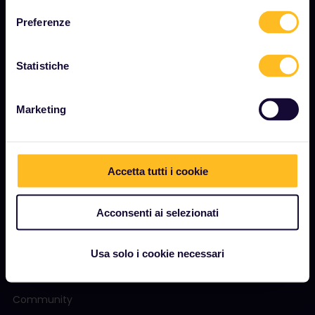
Chi siamo
Preferenze
Opportunità di lavoro
Sala stampa
Statistiche
Diventa nostro partner
Marketing
Contenuti sponsorizzati
Rapporto sull'impatto di Interrail
Accetta tutti i cookie
INIZIA
Acconsenti ai selezionati
Cos'è Interrail?
Come utilizzare il Pass
Usa solo i cookie necessari
Rivista
Community