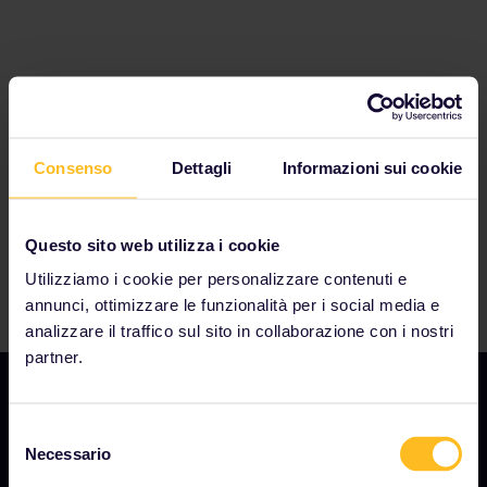
Svizzera
Croazia
tratta in particolare.
Francia
Grecia
Ungheria
Austria
I nostri partner includono
Italia
Repubblica Ceca
Norvegia
Estonia
Polonia
Finlandia
Romania
Germania
(
Nota: molti treni ICE ora richiedono la
Consenso
Dettagli
Informazioni sui cookie
Serbia
prenotazione durante il periodo estivo dal 1° giugno
Slovacchia
al 1° settembre)
Spagna
Gran Bretagna
Questo sito web utilizza i cookie
Svezia
Irlanda
Turchia
Lituania
Utilizziamo i cookie per personalizzare contenuti e
Lussemburgo
annunci, ottimizzare le funzionalità per i social media e
Montenegro
analizzare il traffico sul sito in collaborazione con i nostri
Macedonia del Nord
partner.
Portogallo
Slovenia
Selezione
Necessario
del
AZIENDA
consenso