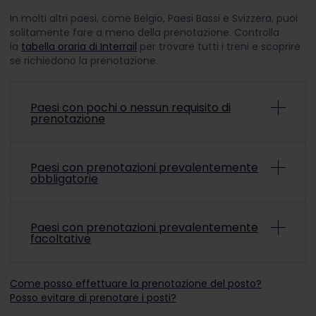
In molti altri paesi, come Belgio, Paesi Bassi e Svizzera, puoi
solitamente fare a meno della prenotazione. Controlla
la
tabella oraria di Interrail
per trovare tutti i treni e scoprire
se richiedono la prenotazione.
Paesi con pochi o nessun requisito di
prenotazione
Se adori viaggiare con zero preavviso sono questi i
paesi più indicati, poiché la maggior parte dei loro
Paesi con prenotazioni prevalentemente
treni interni non richiede alcun tipo di prenotazione.
obbligatorie
Se davvero lo desideri, solitamente avrai
comunque la possibilità di prenotare.
Le ferrovie di questi paesi sono molto frequentate
ogni giorno, quindi sono molti i treni che richiedono
Paesi con prenotazioni prevalentemente
Belgio
la prenotazione. Potresti aver bisogno di pianificare
facoltative
Bosnia-Erzegovina
con maggiore attenzione, ma i numerosi
Bulgaria
collegamenti ad alta velocità su alcuni dei treni più
Programmare i viaggi in questi paesi con un certo
Danimarca
veloci d'Europa ti consentiranno di vedere più cose
anticipo è un'ottima idea! Alcuni treni richiedono la
Come posso effettuare la prenotazione del posto?
Lettonia
in meno tempo!
prenotazione e altri no, quindi controlla la
Posso evitare di prenotare i posti?
Paesi Bassi
nostra
tabella oraria
se hai delle perplessità su una