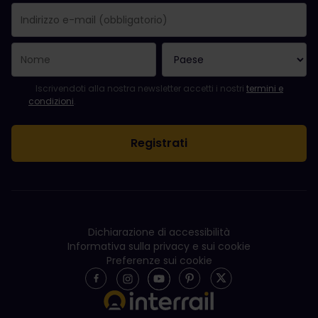
La registrazione è avvenuta con successo.
Il campo "Indirizzo e-mail" è obbligatorio.
L'indirizzo e-mail non è valido.
Si è verificato un errore durante l'iscrizione alla newsletter. Ripro
Sei già iscritto a questa newsletter!
Per iscriversi alla newsletter, accettare i termini e le condizioni.
Iscrivendoti alla nostra newsletter accetti i nostri
termini e
condizioni
.
Dichiarazione di accessibilità
Informativa sulla privacy e sui cookie
Preferenze sui cookie