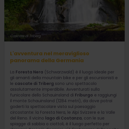
Cascate di Triberg
L'avventura nel meraviglioso
panorama della Germania
La
Foresta Nera
(Schwarzwald) è il luogo ideale per
gli amanti della mountain bike e per gli escursionisti e
le
cascate di Triberg
sono uno spettacolo
assolutamente imperdibile. Avventurati sulla
funicolare dello Schauinsland di
Friburgo
e raggiungi
il monte Schauinsland (1284 metri), da dove potrai
goderti la spettacolare vista sul paesaggio
circostante: la Foresta Nera, le Alpi Svizzere e la Valle
del Reno. Il vicino
lago di Costanza
, con le sue
spiagge di sabbia o ciottoli, è il luogo perfetto per