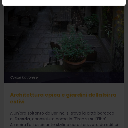
Cortile bavarese
Architettura epica e giardini della birra
estivi
A un'ora soltanto da Berlino, si trova la città barocca
di
Dresda
, conosciuta come la "Firenze sull'Elba".
Ammira l'affascinante skyline caratterizzato da edifici