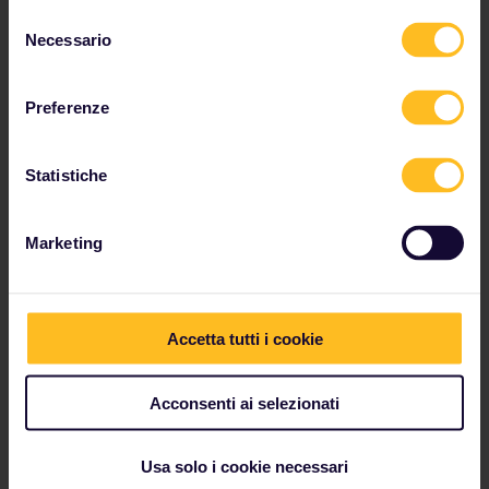
Dall'Hauptbahnhof partono collegamenti
Selezione
ferroviari che attraversano la Germania e
Necessario
del
l'Europa.
consenso
Preferenze
Statistiche
Marketing
Accetta tutti i cookie
Acconsenti ai selezionati
Usa solo i cookie necessari