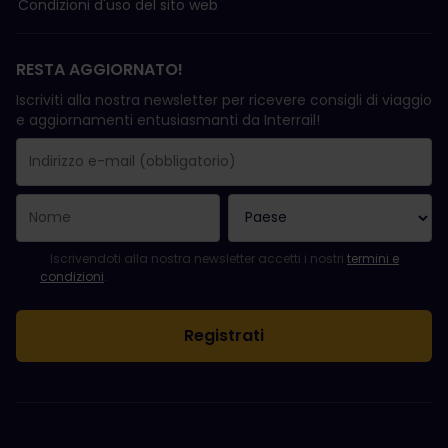
Condizioni d'uso del sito web
RESTA AGGIORNATO!
Iscriviti alla nostra newsletter per ricevere consigli di viaggio
e aggiornamenti entusiasmanti da Interrail!
La registrazione è avvenuta con successo.
Il campo "Indirizzo e-mail" è obbligatorio.
L'indirizzo e-mail non è valido.
Si è verificato un errore durante l'iscrizione alla newsletter. Ripro
Sei già iscritto a questa newsletter!
Per iscriversi alla newsletter, accettare i termini e le condizioni.
Iscrivendoti alla nostra newsletter accetti i nostri
termini e
condizioni
.