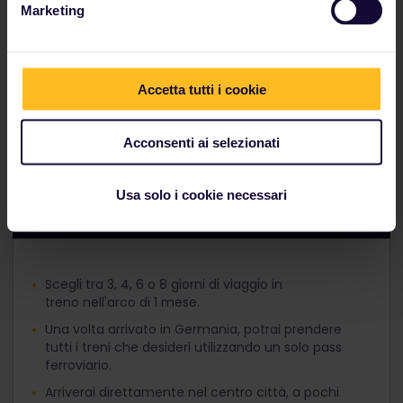
Marketing
ripagato da almeno 80 mercatini di Natale e
dall'entusiasmante atmosfera della capitale. Inoltre,
potrai viaggiare in giornata fino a
Dresda
e alla città
dei palazzi di
Potsdam
. Che cosa stai aspettando?
Accetta tutti i cookie
Scopri questo itinerario!
Acconsenti ai selezionati
Usa solo i cookie necessari
Esplora la Germania con Interrail
Scegli tra 3, 4, 6 o 8 giorni di viaggio in
treno nell'arco di 1 mese.
Una volta arrivato in Germania, potrai prendere
tutti i treni che desideri utilizzando un solo pass
ferroviario.
Arriverai direttamente nel centro città, a pochi