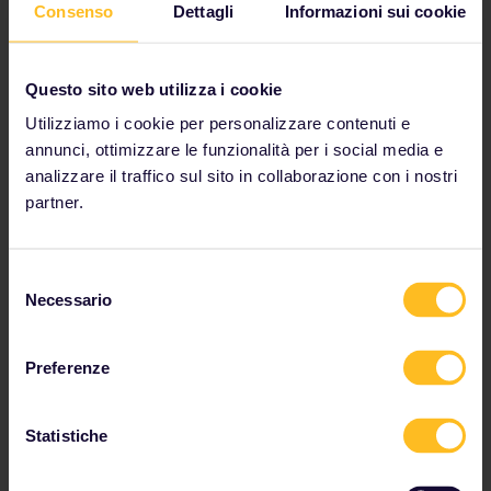
Consenso
Dettagli
Informazioni sui cookie
Questo sito web utilizza i cookie
Utilizziamo i cookie per personalizzare contenuti e
annunci, ottimizzare le funzionalità per i social media e
analizzare il traffico sul sito in collaborazione con i nostri
partner.
Selezione
Necessario
del
Mercatino di Natale a Berlino
consenso
Preferenze
Una breve vacanza ai mercatini
natalizi della Germania orientale
Statistiche
Pianifica un viaggio a
Berlino
in inverno e sarai