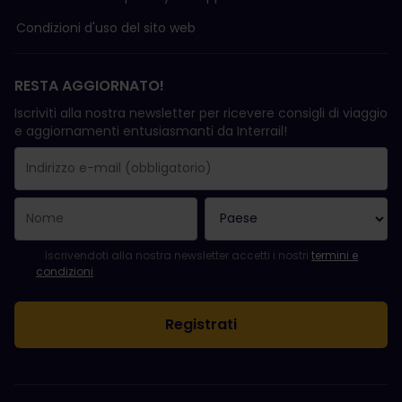
Condizioni d'uso del sito web
RESTA AGGIORNATO!
Iscriviti alla nostra newsletter per ricevere consigli di viaggio
e aggiornamenti entusiasmanti da Interrail!
La registrazione è avvenuta con successo.
Il campo "Indirizzo e-mail" è obbligatorio.
L'indirizzo e-mail non è valido.
Si è verificato un errore durante l'iscrizione alla newsletter. Ripro
Sei già iscritto a questa newsletter!
Per iscriversi alla newsletter, accettare i termini e le condizioni.
Iscrivendoti alla nostra newsletter accetti i nostri
termini e
condizioni
.