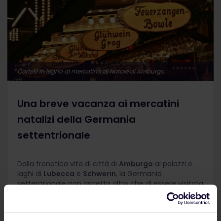
Cartelli in legno al mercatino di Natale di Amburgo
Una breve vacanza ai mercatini
natalizi della Germania
settentrionale
Dalla frenetica vita di città di
Amburgo
ai palazzi e
laghi di
Lubecca
e
Schwerin
, la Germania
settentrionale non aspetta altro che di essere visitata
quest'inverno.
Scopri questo itinerario!