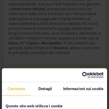
della Normandia, non puoi farti mancare una giornata
a
Mont Saint-Michel
, una piccola isola a solo un
chilometro dalla costa francese. Non farti prendere
dalla pigrizia e passeggia per le ripide stradine di
questa pittoresca città arroccata sull'isola. Più a sud,
potrai trovare le fantastiche spiagge disseminate
lungo la riviera francese, dove al culmine dell'estate si
affollano moltissimi francesi. Assapora la bella vita di
Nizza
,
St Tropez
o
Montpellier
! E non perderti una
giornata nella cittadina di
Monaco
, altresì nota come
la principale attrazione dei milionari!
Prendi il treno per Rennes o Dol de Bretagne,
dove potrai salire su un autobus per Mont St.
Michel.
Consenso
Dettagli
Informazioni sui cookie
Questo sito web utilizza i cookie