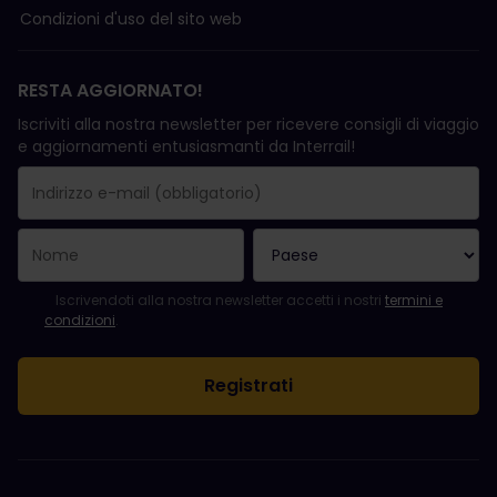
Condizioni d'uso del sito web
RESTA AGGIORNATO!
Iscriviti alla nostra newsletter per ricevere consigli di viaggio
e aggiornamenti entusiasmanti da Interrail!
La registrazione è avvenuta con successo.
Il campo "Indirizzo e-mail" è obbligatorio.
L'indirizzo e-mail non è valido.
Si è verificato un errore durante l'iscrizione alla newsletter. Ripro
Sei già iscritto a questa newsletter!
Per iscriversi alla newsletter, accettare i termini e le condizioni.
Iscrivendoti alla nostra newsletter accetti i nostri
termini e
condizioni
.