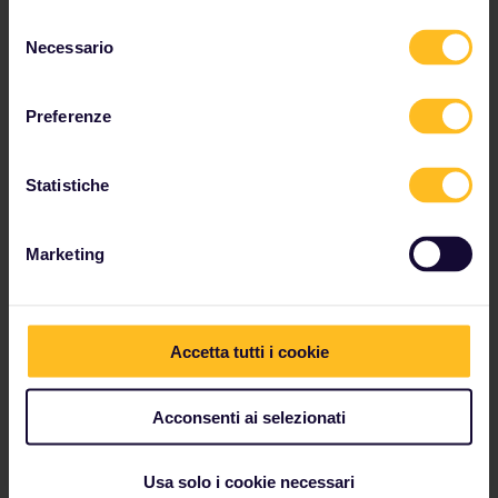
consigli in prima persona da altri Interrailer nella
Selezione
nostra
**Community**.
Necessario
del
consenso
Dai un'occhiata!
Preferenze
Statistiche
I nostri partner includono
Marketing
Accetta tutti i cookie
Acconsenti ai selezionati
Usa solo i cookie necessari