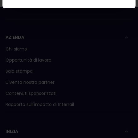
AZIENDA
Chi siamo
Opportunità di lavoro
Sala stampa
Diventa nostro partner
Contenuti sponsorizzati
Rapporto sull'impatto di Interrail
INIZIA