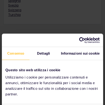
Spagna
Svezia
Svizzera
Turchia
Chiedi agli altri viaggiatori
Consenso
Dettagli
Informazioni sui cookie
Questo sito web utilizza i cookie
Utilizziamo i cookie per personalizzare contenuti e
annunci, ottimizzare le funzionalità per i social media e
analizzare il traffico sul sito in collaborazione con i nostri
partner.
Hai bisogno di consigli su dove andare e cosa vedere?
Scopri altre incredibili destinazioni in Europa e ricevi