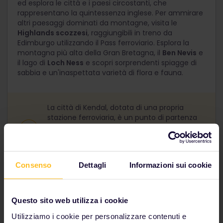
ed esplora le città e i paesi circostanti, che
rappresentano la quintessenza inglese. Per ammirare
altri paesaggi dominati da montagne, visita le
Highlands scozzesi
, raggiungibili in treno da
Edimburgo utilizzando il Pass ferroviario. Esplora la
montagna più alta della Gran Bretagna, il
Ben Nevis
e
il lago di
Loch Ness
e scopri sorprendenti spiagge di
sabbia e un'inaspettata varietà di flora e fauna.
La città di Kendal, dotata di una propria
stazione ferroviaria, è un punto di partenza
popolare per addentrarsi nel Lake District. Da
Edimburgo, ScotRail offre collegamenti verso
le aree più rurali delle Highlands scozzesi.
Consenso
Dettagli
Informazioni sui cookie
Questo sito web utilizza i cookie
Utilizziamo i cookie per personalizzare contenuti e