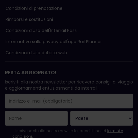
Condizioni di prenotazione
Rimborsi e sostituzioni
Condizioni d'uso delI'Interrail Pass
Informativa sulla privacy dell'app Rail Planner
Condizioni d'uso del sito web
RESTA AGGIORNATO!
Iscriviti alla nostra newsletter per ricevere consigli di viaggio
e aggiornamenti entusiasmanti da Interrail!
La registrazione è avvenuta con successo.
Il campo "Indirizzo e-mail" è obbligatorio.
L'indirizzo e-mail non è valido.
Si è verificato un errore durante l'iscrizione alla newsletter. Ripro
Sei già iscritto a questa newsletter!
Per iscriversi alla newsletter, accettare i termini e le condizioni.
Iscrivendoti alla nostra newsletter accetti i nostri
termini e
condizioni
.