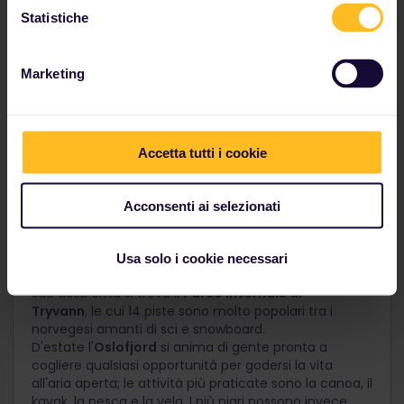
Statistiche
Marketing
Accetta tutti i cookie
Oslo: dove civiltà e natura
convivono in armonia
Acconsenti ai selezionati
Oslo, la capitale della Norvegia situata tra Oslofjord e
Oslomarka, è la prova della determinazione dei
norvegesi nel creare una città in grado di preservare
Usa solo i cookie necessari
la propria armonia con la natura. A soli 20 minuti a
sud della città si trova il
Parco invernale di
Tryvann
, le cui 14 piste sono molto popolari tra i
norvegesi amanti di sci e snowboard.
D'estate l'
Oslofjord
si anima di gente pronta a
cogliere qualsiasi opportunità per godersi la vita
all'aria aperta; le attività più praticate sono la canoa, il
kayak, la pesca e la vela. I più pigri possono invece