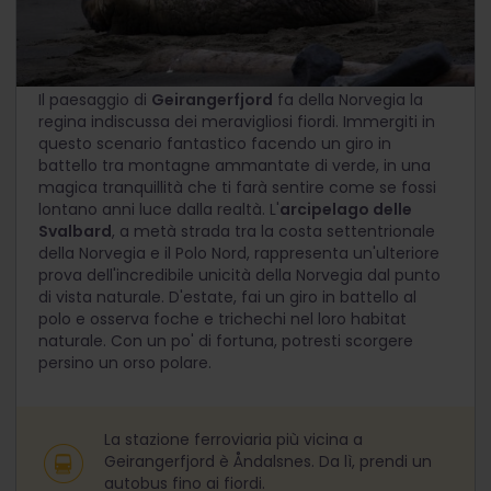
Una natura straordinaria
Il paesaggio di
Geirangerfjord
fa della Norvegia la
regina indiscussa dei meravigliosi fiordi. Immergiti in
questo scenario fantastico facendo un giro in
battello tra montagne ammantate di verde, in una
magica tranquillità che ti farà sentire come se fossi
lontano anni luce dalla realtà. L'
arcipelago delle
Svalbard
, a metà strada tra la costa settentrionale
della Norvegia e il Polo Nord, rappresenta un'ulteriore
prova dell'incredibile unicità della Norvegia dal punto
di vista naturale. D'estate, fai un giro in battello al
polo e osserva foche e trichechi nel loro habitat
naturale. Con un po' di fortuna, potresti scorgere
persino un orso polare.
La stazione ferroviaria più vicina a
Geirangerfjord è Åndalsnes. Da lì, prendi un
autobus fino ai fiordi.