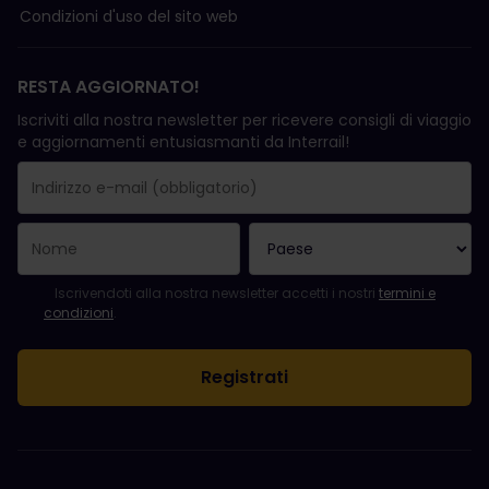
Condizioni d'uso del sito web
RESTA AGGIORNATO!
Iscriviti alla nostra newsletter per ricevere consigli di viaggio
e aggiornamenti entusiasmanti da Interrail!
La registrazione è avvenuta con successo.
Il campo "Indirizzo e-mail" è obbligatorio.
L'indirizzo e-mail non è valido.
Si è verificato un errore durante l'iscrizione alla newsletter. Ripro
Sei già iscritto a questa newsletter!
Per iscriversi alla newsletter, accettare i termini e le condizioni.
Iscrivendoti alla nostra newsletter accetti i nostri
termini e
condizioni
.