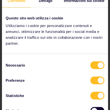
Consenso
Dettagli
Informazioni sui cookie
View map of European rail network
Read about making reservations
Book your hostel accommodation
Questo sito web utilizza i cookie
Get discounts with your Pass
Utilizziamo i cookie per personalizzare contenuti e
annunci, ottimizzare le funzionalità per i social media e
analizzare il traffico sul sito in collaborazione con i nostri
partner.
I nostri partner includono
Selezione
Necessario
del
consenso
Preferenze
Statistiche