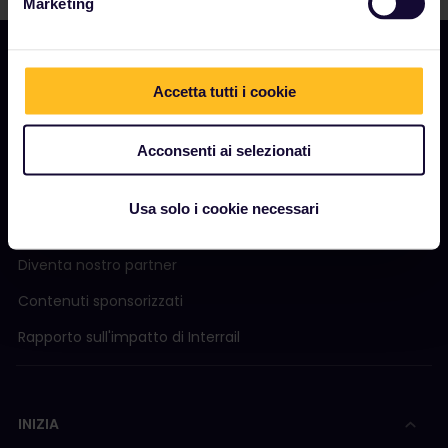
Marketing
Accetta tutti i cookie
AZIENDA
Acconsenti ai selezionati
Chi siamo
Opportunità di lavoro
Usa solo i cookie necessari
Sala stampa
Diventa nostro partner
Contenuti sponsorizzati
Rapporto sull'impatto di Interrail
INIZIA