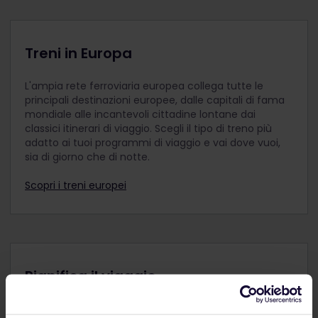
Con un adulto, un giovane di almeno 18 anni o un
senior possono viaggiare fino a 2 bambini. Ad
esempio, 2 adulti possono portare con sé 4
Treni in Europa
bambini. Se con un adulto viaggiano più di 2
bambini, per ogni bambino in più è necessario
L'ampia rete ferroviaria europea collega tutte le
acquistare un Pass Giovani.
principali destinazioni europee, dalle capitali di fama
I bambini sotto i 12 anni viaggiano nella stessa
mondiale alle incantevoli cittadine lontane dai
classe di viaggio dell'adulto che li accompagna.
classici itinerari di viaggio. Scegli il tipo di treno più
adatto ai tuoi programmi di viaggio e vai dove vuoi,
Ricordati di aggiungere eventuali Pass Bambini al
sia di giorno che di notte.
tuo ordine insieme ai Pass Adulti, Pass Giovani o
Pass Senior prima del pagamento. Non è possibile
Scopri i treni europei
aggiungerli al tuo ordine dopo l'acquisto.
I viaggiatori di età compresa tra i 12 e i 27 anni
possono viaggiare con un Pass Giovani.
Pianifica il viaggio
Inizia subito a pianificare la tua avventura Interrail: