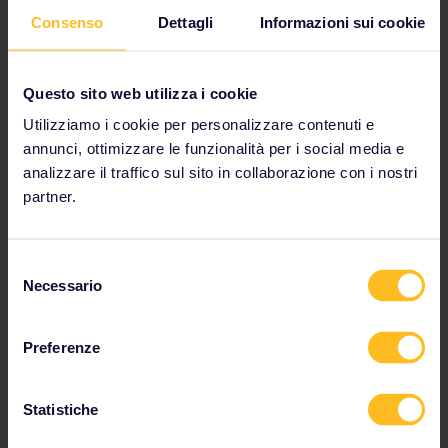
Consulta i dettagli di viaggio sulla tabella oraria
Consenso
Dettagli
Informazioni sui cookie
Visualizza la mappa della rete ferroviaria europea
Scopri di più sulla prenotazione
Questo sito web utilizza i cookie
Prenota il tuo soggiorno in ostello
Utilizziamo i cookie per personalizzare contenuti e
Ottieni sconti con il tuo Pass
annunci, ottimizzare le funzionalità per i social media e
analizzare il traffico sul sito in collaborazione con i nostri
partner.
I nostri partner includono
Selezione
Necessario
del
consenso
Preferenze
Statistiche