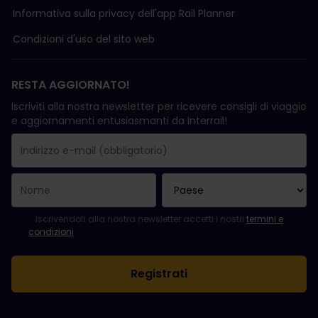
Informativa sulla privacy dell'app Rail Planner
Condizioni d'uso del sito web
RESTA AGGIORNATO!
Iscriviti alla nostra newsletter per ricevere consigli di viaggio
e aggiornamenti entusiasmanti da Interrail!
La registrazione è avvenuta con successo.
Il campo "Indirizzo e-mail" è obbligatorio.
L'indirizzo e-mail non è valido.
Si è verificato un errore durante l'iscrizione alla newsletter. Ripro
Sei già iscritto a questa newsletter!
Per iscriversi alla newsletter, accettare i termini e le condizioni.
Iscrivendoti alla nostra newsletter accetti i nostri
termini e
condizioni
.