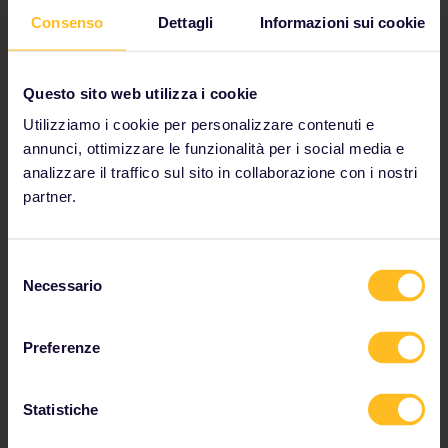
Consulta i dettagli di viaggio sulla tabella oraria
Consenso
Dettagli
Informazioni sui cookie
Visualizza la mappa della rete ferroviaria europea
Scopri di più sulla prenotazione
Questo sito web utilizza i cookie
Prenota il tuo soggiorno in ostello
Utilizziamo i cookie per personalizzare contenuti e
Ottieni sconti con il tuo Pass
annunci, ottimizzare le funzionalità per i social media e
analizzare il traffico sul sito in collaborazione con i nostri
partner.
I nostri partner includono
Selezione
Necessario
del
consenso
Preferenze
Statistiche