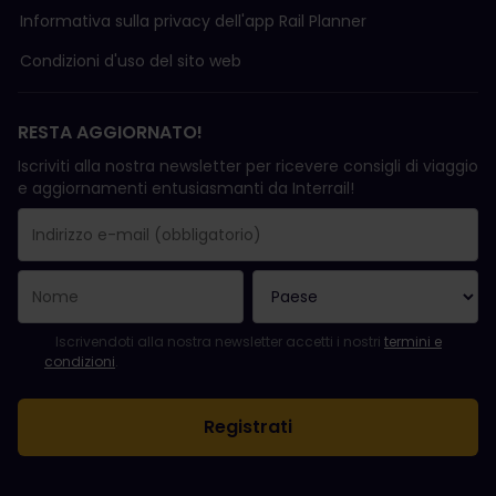
Informativa sulla privacy dell'app Rail Planner
Condizioni d'uso del sito web
RESTA AGGIORNATO!
Iscriviti alla nostra newsletter per ricevere consigli di viaggio
e aggiornamenti entusiasmanti da Interrail!
La registrazione è avvenuta con successo.
Il campo "Indirizzo e-mail" è obbligatorio.
L'indirizzo e-mail non è valido.
Si è verificato un errore durante l'iscrizione alla newsletter. Ripro
Sei già iscritto a questa newsletter!
Per iscriversi alla newsletter, accettare i termini e le condizioni.
Iscrivendoti alla nostra newsletter accetti i nostri
termini e
condizioni
.