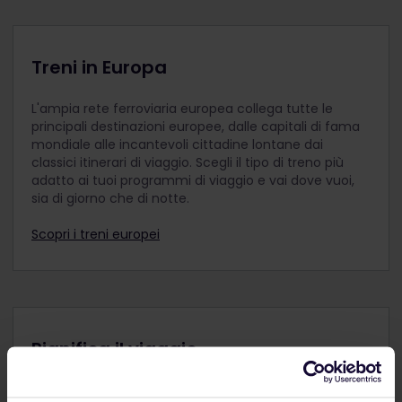
Con un adulto, un giovane di almeno 18 anni o un
senior possono viaggiare fino a 2 bambini. Ad
esempio, 2 adulti possono portare con sé 4
Treni in Europa
bambini. Se con un adulto viaggiano più di 2
bambini, per ogni bambino in più è necessario
L'ampia rete ferroviaria europea collega tutte le
acquistare un Pass Giovani.
principali destinazioni europee, dalle capitali di fama
I bambini sotto i 12 anni viaggiano nella stessa
mondiale alle incantevoli cittadine lontane dai
classe di viaggio dell'adulto che li accompagna.
classici itinerari di viaggio. Scegli il tipo di treno più
adatto ai tuoi programmi di viaggio e vai dove vuoi,
Ricordati di aggiungere eventuali Pass Bambini al
sia di giorno che di notte.
tuo ordine insieme ai Pass Adulti, Pass Giovani o
Pass Senior prima del pagamento. Non è possibile
Scopri i treni europei
aggiungerli al tuo ordine dopo l'acquisto.
I viaggiatori di età compresa tra i 12 e i 27 anni
possono viaggiare con un Pass Giovani.
Pianifica il viaggio
Inizia subito a pianificare la tua avventura Interrail: