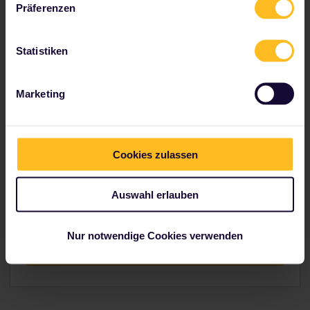
Präferenzen
Statistiken
Marketing
Cookies zulassen
Von dynamischen Städten und günstigem Essen bis
hin zu umwerfender Natur und beschaulichen
Auswahl erlauben
Dörfern: Polen hat einfach alles zu bieten!
Nur notwendige Cookies verwenden
Sehenswerte Orte in Polen entdecken