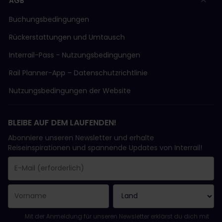
AGB
Buchungsbedingungen
Rückerstattungen und Umtausch
Interrail-Pass - Nutzungsbedingungen
Rail Planner-App – Datenschutzrichtlinie
Nutzungsbedingungen der Website
BLEIBE AUF DEM LAUFENDEN!
Abonniere unseren Newsletter und erhalte
Reiseinspirationen und spannende Updates von Interrail!
Sie haben sich erfolgreich angemeldet.
Das Feld „E-Mail-Adresse“ ist ein Pflichtfeld!
Diese E-Mail-Adresse ist ungültig!
Beim Abonnieren des Newsletters ist ein Fehler aufgetreten. Bit
Du hast diesen Newsletter bereits abonniert!
Bitte stimme den Allgemeinen Geschäftsbedingungen zu, um de
Mit der Anmeldung für unseren Newsletter erklärst du dich mit