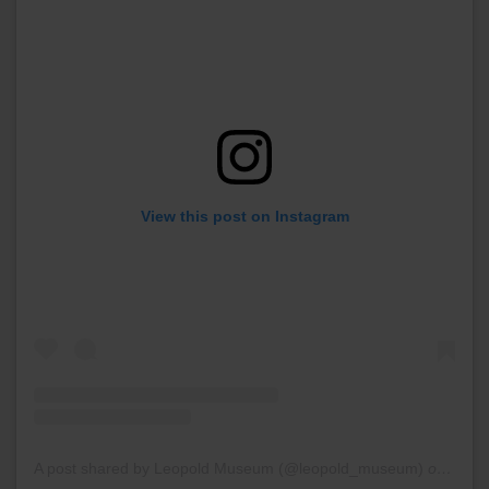
View this post on Instagram
A post shared by Leopold Museum (@leopold_museum)
on
May 6