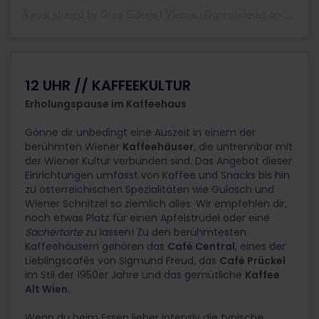
A post shared by Greg Sideris I Vienna (@gregsideris)
on
Jan 17,
12 UHR // KAFFEEKULTUR
Erholungspause im Kaffeehaus
Gönne dir unbedingt eine Auszeit in einem der
berühmten Wiener
Kaffeehäuser
, die untrennbar mit
der Wiener Kultur verbunden sind. Das Angebot dieser
Einrichtungen umfasst von Kaffee und Snacks bis hin
zu österreichischen Spezialitäten wie Gulasch und
Wiener Schnitzel so ziemlich alles. Wir empfehlen dir,
noch etwas Platz für einen Apfelstrudel oder eine
Sachertorte
zu lassen! Zu den berühmtesten
Kaffeehäusern gehören das
Café Central
, eines der
Lieblingscafés von Sigmund Freud, das
Café Prückel
im Stil der 1950er Jahre und das gemütliche
Kaffee
Alt Wien
.
Wenn du beim Essen lieber intensiv die typische