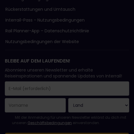
Rückerstattungen und Umtausch
Interrail-Pass - Nutzungsbedingungen
Rail Planner-App – Datenschutzrichtlinie
Nutzungsbedingungen der Website
BLEIBE AUF DEM LAUFENDEN!
Abonniere unseren Newsletter und erhalte
Reiseinspirationen und spannende Updates von Interrail!
Sie haben sich erfolgreich angemeldet.
Das Feld „E-Mail-Adresse“ ist ein Pflichtfeld!
Diese E-Mail-Adresse ist ungültig!
Beim Abonnieren des Newsletters ist ein Fehler aufgetreten. Bit
Du hast diesen Newsletter bereits abonniert!
Bitte stimme den Allgemeinen Geschäftsbedingungen zu, um de
Mit der Anmeldung für unseren Newsletter erklärst du dich mit
unseren
Geschäftsbedingungen
einverstanden.