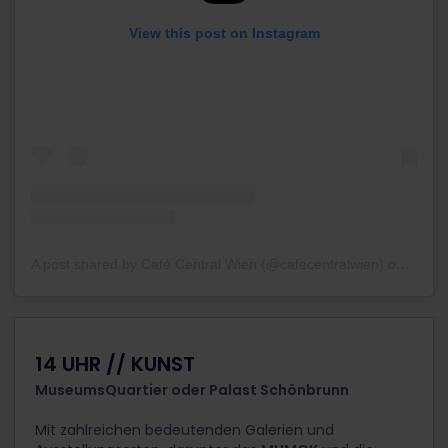
View this post on Instagram
A post shared by Café Central Wien (@cafecentralwien)
on
Jun 2
14 UHR // KUNST
MuseumsQuartier oder
Palast Schönbrunn
Mit zahlreichen bedeutenden Galerien und