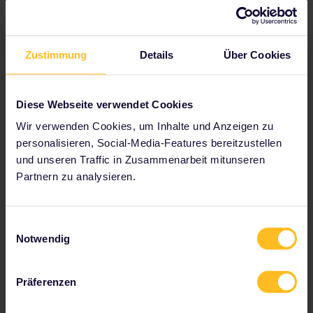
Plane deine Reise
Beginnen Sie jetzt mit der Planung Ihres Interrail-
Zustimmung
Details
Über Cookies
Abenteuers:
Reisedetails im Fahrplan überprüfen
Diese Webseite verwendet Cookies
Karte des europäischen Streckennetzes anzeigen
Wir verwenden Cookies, um Inhalte und Anzeigen zu
Infos zu Reservierungen lesen
personalisieren, Social-Media-Features bereitzustellen
Jugendherberge buchen
und unseren Traffic in Zusammenarbeit mitunseren
Ermäßigungen mit deinem Pass erhalten
Partnern zu analysieren.
Einwilligungsauswahl
Notwendig
Zu unseren Partnern gehören
Präferenzen