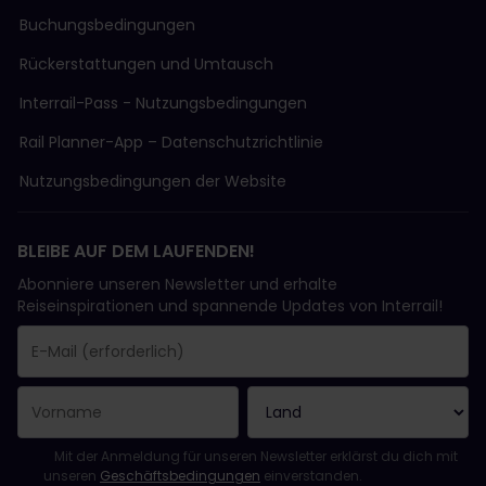
Buchungsbedingungen
Rückerstattungen und Umtausch
Interrail-Pass - Nutzungsbedingungen
Rail Planner-App – Datenschutzrichtlinie
Nutzungsbedingungen der Website
BLEIBE AUF DEM LAUFENDEN!
Abonniere unseren Newsletter und erhalte
Reiseinspirationen und spannende Updates von Interrail!
Sie haben sich erfolgreich angemeldet.
Das Feld „E-Mail-Adresse“ ist ein Pflichtfeld!
Diese E-Mail-Adresse ist ungültig!
Beim Abonnieren des Newsletters ist ein Fehler aufgetreten. Bit
Du hast diesen Newsletter bereits abonniert!
Bitte stimme den Allgemeinen Geschäftsbedingungen zu, um de
Mit der Anmeldung für unseren Newsletter erklärst du dich mit
unseren
Geschäftsbedingungen
einverstanden.