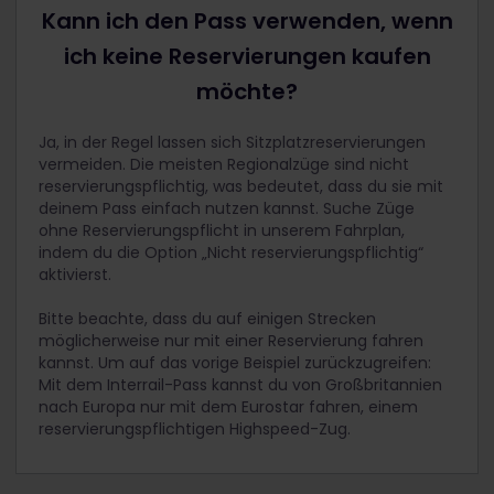
es empfiehlt sich dennoch, einen Sitzplatz zu
Kann ich den Pass verwenden, wenn
Kurzentschlossene verfügbar bleibt und der Zug
buchen, damit du garantiert einen Sitzplatz hast
weiterhin pünktlich fährt. Deshalb gilt für Inhaber
und sich die Zugfahrt angenehm gestaltet. Dies
ich keine Reservierungen kaufen
von Interrail-Pässen eine Reservierungspflicht.
kann sich als hilfreich erweisen in Zügen, die
Außerdem gibt es für Interrail-Reisende nur eine
möchte?
normalerweise stark frequentiert sind, etwa bei
begrenzte Anzahl an Sitzplätzen. Das soll
der Deutschen Bahn.
gewährleisten, dass auch reguläre Reisende
Ja, in der Regel lassen sich Sitzplatzreservierungen
Stuttgart nach Zürich mit der Deutschen
erschwingliche Fahrkarten kaufen können.
vermeiden. Die meisten Regionalzüge sind nicht
Bahn IC 485
reservierungspflichtig, was bedeutet, dass du sie mit
Damit Interrail-Reisende faire Chancen haben,
Diese Verbindung ist in deinem Interrail-Pass
deinem Pass einfach nutzen kannst. Suche Züge
einen Sitzplatz zu reservieren, ermöglicht Eurostar
inklusive, was bedeutet, dass du einfach
ohne Reservierungspflicht in unserem Fahrplan,
Sitzplatzreservierungen bis zu sechs Monate vor
einsteigen und zwischen beiden Hauptstädten
indem du die Option „Nicht reservierungspflichtig“
dem Reisedatum. Wir empfehlen dringend, diese
reisen kannst. Da es sich aber um eine
aktivierst.
Reservierungen so bald wie möglich
Direktverbindung handelt, ist mit einer hohen
vorzunehmen, wenn du mit einem Eurostar-Zug
Auslastung des Zuges zu rechnen. Deshalb
Bitte beachte, dass du auf einigen Strecken
reisen möchtest.
empfehlen wir, im Voraus einen Sitzplatz zu
möglicherweise nur mit einer Reservierung fahren
reservieren, wenn du diesen Zug nehmen
kannst. Um auf das vorige Beispiel zurückzugreifen:
möchtest. Die Deutsche Bahn empfiehlt eine
Mit dem Interrail-Pass kannst du von Großbritannien
zusätzliche Reservierung sogar für eine Einzelfahrt
nach Europa nur mit dem Eurostar fahren, einem
ohne Pass.
reservierungspflichtigen Highspeed-Zug.