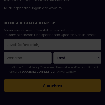
Nutzungsbedingungen der Website
BLEIBE AUF DEM LAUFENDEN!
Abonniere unseren Newsletter und erhalte
Reiseinspirationen und spannende Updates von Interrail!
Sie haben sich erfolgreich angemeldet.
Das Feld „E-Mail-Adresse“ ist ein Pflichtfeld!
Diese E-Mail-Adresse ist ungültig!
Beim Abonnieren des Newsletters ist ein Fehler aufgetreten. Bit
Du hast diesen Newsletter bereits abonniert!
Bitte stimme den Allgemeinen Geschäftsbedingungen zu, um de
Mit der Anmeldung für unseren Newsletter erklärst du dich mit
unseren
Geschäftsbedingungen
einverstanden.