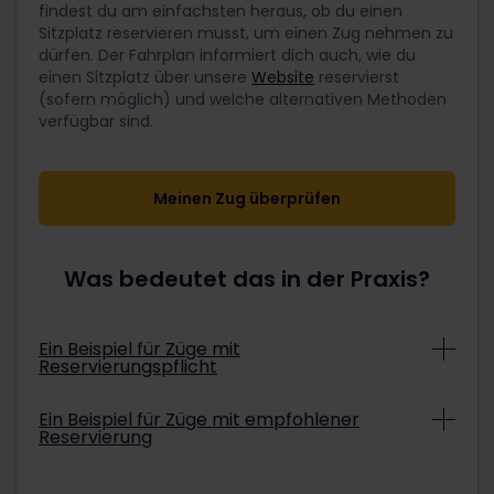
findest du am einfachsten heraus, ob du einen
Sitzplatz reservieren musst, um einen Zug nehmen zu
dürfen. Der Fahrplan informiert dich auch, wie du
einen Sitzplatz über unsere
Website
reservierst
(sofern möglich) und welche alternativen Methoden
verfügbar sind.
Meinen Zug überprüfen
Was bedeutet das in der Praxis?
Ein Beispiel für Züge mit
Reservierungspflicht
London nach Paris im Eurostar 9014
Ein Beispiel für Züge mit empfohlener
Reservierung
Die gute Nachricht: Diese Verbindung ist in
deinem Pass inklusive. Eurostar möchte aber
Einige Züge sind nicht reservierungspflichtig, aber
garantieren, dass die Verbindung auch für