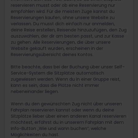
in unserem
Fahrplan
, ob du für die Fahrt mit
du deine Sitzplätze so früh wie möglich
b-Europe:
reservieren musst oder ob eine Reservierung nur
einem bestimmten Zug einen zusätzlichen
reservieren oder überlegen, eine Einzelfahrkarte
empfohlen wird. Für die meisten Züge kannst du
Für
TGV-Züge
in Frankreich
Zuschlag benötigst und ob dieser in den
zu kaufen. Alternativ kannst du mit deinem
Reservierungen kaufen, ohne unsere Website zu
Reservierungskosten enthalten ist. Auf unserer
Interrail-Pass zu einem ermäßigten Preis mit
Eurostar-Reservierung für Passinhaber
: Für
verlassen. Du musst dich einfach nur anmelden,
Seite zu Zuschlägen
findest du detaillierte
einer
Stena Line Fähre
von Großbritannien und
Züge zwischen Frankreich, Belgien, den
deine Reise erstellen, Reisende hinzuzufügen, den Zug
Informationen über all die außergewöhnlichen
Irland zum europäischen Festland fahren.
Niederlanden und Deutschland sowie
auszuwählen, der dir am besten passt, und zur Kasse
Züge in Europa, für die ein Zuschlag erforderlich
Eurostar-Züge zwischen Frankreich und
Züge mit empfohlenen Sitzplatzreservierungen
zu gehen. Alle Reservierungen, die über unsere
ist, und wie du diese buchen kannst.
Großbritannien
können in der Hauptsaison sehr voll werden.
Website gekauft wurden, erscheinen in der
Ohne Sitzplatzreservierung findest du
Reservierungsübersicht deines Kontos.
Rail Europe
: Für Hochgeschwindigkeitszüge in
möglicherweise keinen freien Platz. Und in
Italien und (nach/von) Frankreich
bestimmten Fällen kann das Zugpersonal dich
Bitte beachte, dass bei der Buchung über unser Self-
ÖBB
: Für Züge in und mit Anschluss an
auffordern, in einen anderen Zug umzusteigen.
Service-System die Sitzplätze automatisch
Österreich
Das kann auf stark frequentierten Strecken wie
zugewiesen werden. Wenn du in einer Gruppe reist,
den ICEs zwischen Deutschland und der
kann es sein, dass die Plätze nicht immer
CD
: Für Züge innerhalb der Tschechischen
Schweiz passieren.
nebeneinander liegen.
Republik und der Slowakei sowie Verbindungen
zwischen diesen Ländern
Nachtzüge und Panoramazüge sind
Wenn du den gewünschten Zug nicht über unseren
reservierungspflichtig, und manchmal
Deutsche Bahn
: Für Züge in und mit Anschluss
Fahrplan reservieren kannst oder wenn du deine
benötigst du einen
zusätzlichen Zuschlag
.
an Deutschland
Sitzplätze lieber über einen anderen Kanal reservieren
möchtest, erfährst du in unserem Fahrplan mit dem
SJ
: Schwedische Bahngesellschaft
Info-Button „Wie und wann buchen“, welche
LNER:
Für Züge im Vereinigten Königreich
Möglichkeiten du hast.