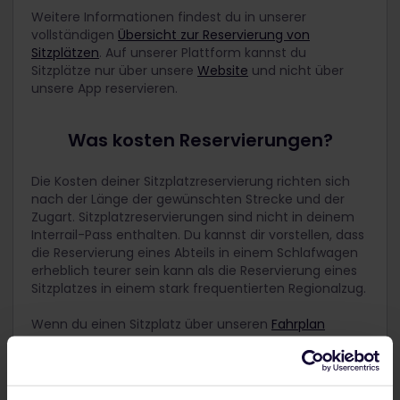
Weitere Informationen findest du in unserer
vollständigen
Übersicht zur Reservierung von
Sitzplätzen
. Auf unserer Plattform kannst du
Sitzplätze nur über unsere
Website
und nicht über
unsere App reservieren.
Was kosten Reservierungen?
Die Kosten deiner Sitzplatzreservierung richten sich
nach der Länge der gewünschten Strecke und der
Zugart. Sitzplatzreservierungen sind nicht in deinem
Interrail-Pass enthalten. Du kannst dir vorstellen, dass
die Reservierung eines Abteils in einem Schlafwagen
erheblich teurer sein kann als die Reservierung eines
Sitzplatzes in einem stark frequentierten Regionalzug.
Wenn du einen Sitzplatz über unseren
Fahrplan
reservierst, wird dir vor der Buchung immer angezeigt,
wie teuer die Reservierung in etwa ist. Bitte beachte,
dass bei der Reservierung eines Sitzplatzes über
unsere Website eine Buchungsgebühr von 2 € pro