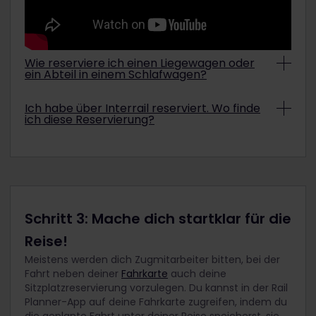
Wie reserviere ich einen Liegewagen oder
ein Abteil in einem Schlafwagen?
Du kannst deine bevorzugte Schlafoption je nach
Ich habe über Interrail reserviert. Wo finde
Zugart, deinem Pass und der Verfügbarkeit
ich diese Reservierung?
auswählen. Die entsprechenden Optionen wählst
du beim Reservieren aus. Weitere Informationen
Es kann bis zu 30 Minuten dauern, bis du eine E-
findest du auf unserer
Seite zu
Mail mit deiner Sitzplatzreservierung erhältst und
Schlafmöglichkeiten in Zügen
.
die Reservierung in der
Reservierungsübersicht
auf unserer Website angezeigt wird. Sind über
30 Minuten vergangen und du hast deine
Reservierung immer noch nicht erhalten,
Schritt 3: Mache dich startklar für die
kontaktiere uns
bitte.
Reise!
Meistens werden dich Zugmitarbeiter bitten, bei der
Fahrt neben deiner
Fahrkarte
auch deine
Sitzplatzreservierung vorzulegen. Du kannst in der Rail
Planner-App auf deine Fahrkarte zugreifen, indem du