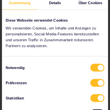
Zustimmung
Details
Über Cookies
Sitzplatzreservierung berechnet wird. Weitere
Informationen, geordnet nach Bahngesellschaft,
findest du in unserer
Übersicht über durchschnittliche
Kosten für Sitzplatzreservierungen
.
Diese Webseite verwendet Cookies
Wir verwenden Cookies, um Inhalte und Anzeigen zu
personalisieren, Social-Media-Features bereitzustellen
und unseren Traffic in Zusammenarbeit mitunseren
Partnern zu analysieren.
Wie plane ich mein
Interrail-Abenteuer?
Einwilligungsauswahl
Notwendig
Schritt 1: Erstelle deine Reiseroute
Präferenzen
Wie bei fast jedem Abenteuer musst du zunächst
entscheiden, wohin die Reise gehen soll.
Statistiken
Mit unserem
Reiseplaner
kannst du deine Route ganz
individuell gestalten. Wähle zunächst den Startpunkt