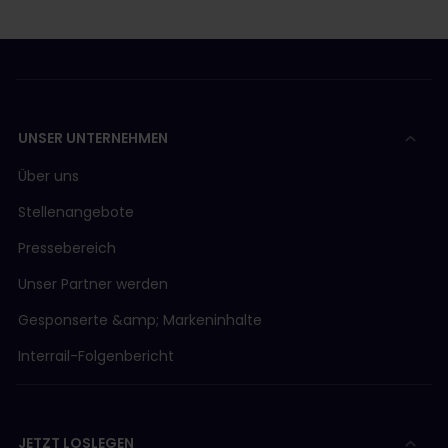
Wenn keine dieser Optionen verfügbar ist oder
die Verspätung bzw. der Ausfall so gravierend ist,
dass du möglicherweise an einem anderen Tag
fahren musst, wende dich bitte an unseren
Kundendienst, damit wir dir weiterhelfen können.
Bitte achte darauf, alle relevanten Informationen
UNSER UNTERNEHMEN
(wie Zugnummer und Datum) zu notieren, damit
wir dir bei der Beantragung einer Rückerstattung
Über uns
helfen können. Weitere Informationen findest du
auf unserer
Seite Entschädigung bei Verspätung
.
Stellenangebote
Profi-Tipp:
Nutze unseren
Fahrplan
, um
Pressebereich
herauszufinden, ob es für deine Fahrt Alternativen
ohne Reservierungspflicht gibt, oder informiere
Unser Partner werden
dich am Fahrkartenschalter in Fernbahnhöfen, wo
dir das Personal bei der Suche nach einer Lösung
Gesponserte &amp; Markeninhalte
behilflich sein kann.
Interrail-Folgenbericht
JETZT LOSLEGEN