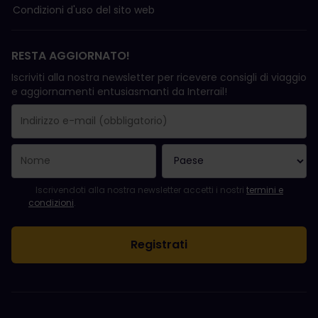
Condizioni d'uso del sito web
RESTA AGGIORNATO!
Iscriviti alla nostra newsletter per ricevere consigli di viaggio
e aggiornamenti entusiasmanti da Interrail!
La registrazione è avvenuta con successo.
Il campo "Indirizzo e-mail" è obbligatorio.
L'indirizzo e-mail non è valido.
Si è verificato un errore durante l'iscrizione alla newsletter. Ripro
Sei già iscritto a questa newsletter!
Per iscriversi alla newsletter, accettare i termini e le condizioni.
Iscrivendoti alla nostra newsletter accetti i nostri
termini e
condizioni
.