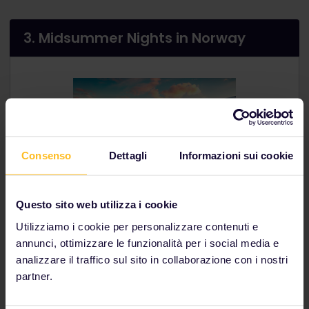
3. Midsummer Nights in Norway
Consenso
Dettagli
Informazioni sui cookie
Natural beauty is everywhere in Norway, from deep
Questo sito web utilizza i cookie
fjords and high waterfalls to plains and forests filled
with animal life. Explore this wonderful country by
Utilizziamo i cookie per personalizzare contenuti e
train, and you'll be rewarded with some of the most
annunci, ottimizzare le funzionalità per i social media e
stunning views in Europe.
analizzare il traffico sul sito in collaborazione con i nostri
partner.
See Norway