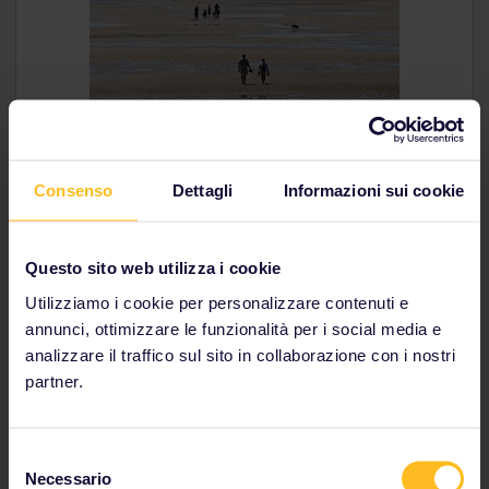
Consenso
Dettagli
Informazioni sui cookie
Giorno 5 // Utrecht
Utrecht è una vivace città universitaria, con al centro
Questo sito web utilizza i cookie
la maestosa
Torre Dom
. Sali fino in cima per
Utilizziamo i cookie per personalizzare contenuti e
ammirare una vista spettacolare del
Vecchio canale
,
annunci, ottimizzare le funzionalità per i social media e
fiancheggiato da bar e ristoranti direttamente sul
livello dell'acqua. Vai a
Tivoli
per una serata di
analizzare il traffico sul sito in collaborazione con i nostri
divertimento!
partner.
L'area attorno a Utrecht è l'ideale per andare in
bicicletta, con i laghi di
Loosdrechtse plassen
a nord e
Selezione
la foresta di
Utrechtse Heuvelrug
a est. Senza
Necessario
dimenticare il magnifico
castello di De Haar
!
del