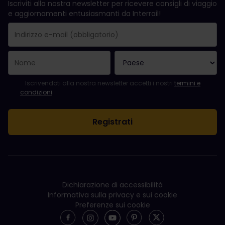
Iscriviti alla nostra newsletter per ricevere consigli di viaggio
e aggiornamenti entusiasmanti da Interrail!
La registrazione è avvenuta con successo.
Il campo "Indirizzo e-mail" è obbligatorio.
L'indirizzo e-mail non è valido.
Si è verificato un errore durante l'iscrizione alla newsletter. Ripro
Sei già iscritto a questa newsletter!
Per iscriversi alla newsletter, accettare i termini e le condizioni.
Iscrivendoti alla nostra newsletter accetti i nostri
termini e
condizioni
.
Dichiarazione di accessibilità
Informativa sulla privacy e sui cookie
Preferenze sui cookie