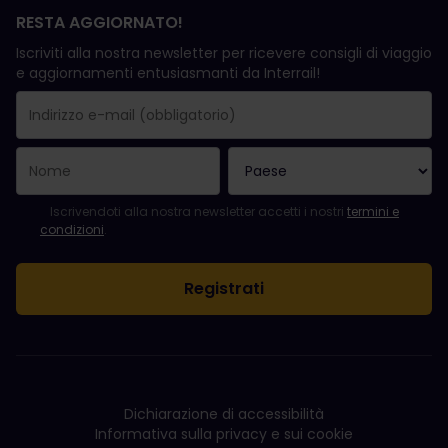
RESTA AGGIORNATO!
Iscriviti alla nostra newsletter per ricevere consigli di viaggio
e aggiornamenti entusiasmanti da Interrail!
La registrazione è avvenuta con successo.
Il campo "Indirizzo e-mail" è obbligatorio.
L'indirizzo e-mail non è valido.
Si è verificato un errore durante l'iscrizione alla newsletter. Ripro
Sei già iscritto a questa newsletter!
Per iscriversi alla newsletter, accettare i termini e le condizioni.
Iscrivendoti alla nostra newsletter accetti i nostri
termini e
condizioni
.
Dichiarazione di accessibilità
Informativa sulla privacy e sui cookie