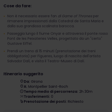
Cose da fare:
Non è necessario essere fan
di Game of Thrones
per
rimanere impressionati dalla Catedral de Santa Maria e
dalla sua grandiosa scalinata barocca.
Passeggia lungo il fiume Onyar e attraversa il ponte rosso
Pont de les Peixateries Velles, progettato da un "certo"
Gustave Eiffel.
Prendi un treno di 15 minuti (prenotazione dei treni
obbligatoria) per Figueres, luogo di nascita dell'artista
Salvador Dalí, e visita il Teatro-Museo di Dalí.
Itinerario suggerito
Da:
Girona
A:
Montpellier Saint-Roch
Tempo medio di percorrenza:
2h 30m
Trasferimenti:
0
Prenotazione dei posti:
Richiesto