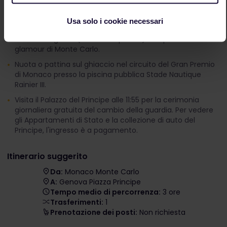
Cose da fare:
Usa solo i cookie necessari
Osserva la gente (e le loro supercar) nel quartiere
glamour di Monte Carlo.
Nuota o pattina sul ghiaccio nel circuito del Gran Premio
di Monaco presso la piscina pubblica Stade Nautique
Rainier III.
Visita il Palazzo del Principe alle 11:55 per la cerimonia
giornaliera gratuita del cambio della guardia. Per vedere
gli Appartamenti di Stato e la collezione di auto del
Principe, l'ingresso è a pagamento.
Itinerario suggerito
Da:
Monaco Monte Carlo
A:
Genova Piazza Principe
Tempo medio di percorrenza:
3 ore
Trasferimenti:
1
Prenotazione dei posti:
Non richiesta