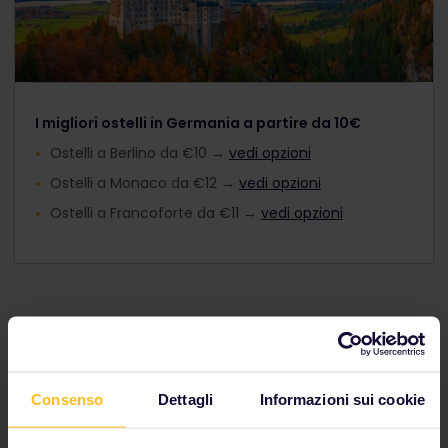
I migliori ostelli in Germania a partire da 10€
Ostelli a Berlino da €10 →
vedi opzioni
Ostelli a Monaco da €12 →
vedi opzioni
Ostelli a Francoforte da €11 →
vedi opzioni
Favolosi ostelli per tutti i tipi di
viaggiatori
Consenso
Dettagli
Informazioni sui cookie