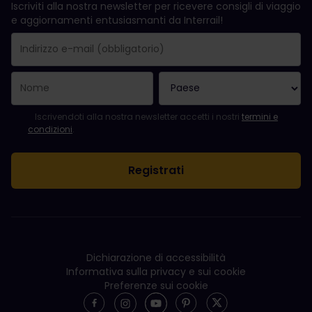
Iscriviti alla nostra newsletter per ricevere consigli di viaggio
e aggiornamenti entusiasmanti da Interrail!
La registrazione è avvenuta con successo.
Il campo "Indirizzo e-mail" è obbligatorio.
L'indirizzo e-mail non è valido.
Si è verificato un errore durante l'iscrizione alla newsletter. Ripro
Sei già iscritto a questa newsletter!
Per iscriversi alla newsletter, accettare i termini e le condizioni.
Iscrivendoti alla nostra newsletter accetti i nostri
termini e
condizioni
.
Dichiarazione di accessibilità
Informativa sulla privacy e sui cookie
Preferenze sui cookie