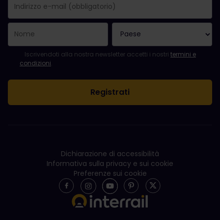
La registrazione è avvenuta con successo.
Il campo "Indirizzo e-mail" è obbligatorio.
L'indirizzo e-mail non è valido.
Si è verificato un errore durante l'iscrizione alla newsletter. Ripro
Sei già iscritto a questa newsletter!
Per iscriversi alla newsletter, accettare i termini e le condizioni.
Iscrivendoti alla nostra newsletter accetti i nostri
termini e
condizioni
.
Dichiarazione di accessibilità
Informativa sulla privacy e sui cookie
Preferenze sui cookie