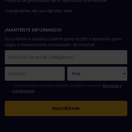
Política de privacidad de la aplicación Rail Planner
Condiciones de uso del sitio web
¡MANTENTE INFORMADO!
Suscríbete a nuestro boletín para recibir inspiración para
viajes e interesantes novedades de Interrail.
Se suscribió con éxito.
El campo de dirección de email es obligatorio.
La dirección de email no es válida.
Ha habido un fallo al suscribirte al boletín. Vuelve a intentarlo
¡Ya te has suscrito a este boletín!
Acepta los términos y condiciones para suscribirte al boletín in
Al suscribirte a nuestro boletín, aceptas nuestros
términos y
condiciones
.