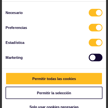
toda Europa y recibe consejos de primera mano de
los que ya han viajado con Interrail en nuestra
Selección
Comunidad
.
Necesario
de
consentimiento
Échale un vistazo
Preferencias
Estadística
Marketing
Nuestros socios incluyen
Permitir todas las cookies
Permitir la selección
Solo usar cookies necesarias