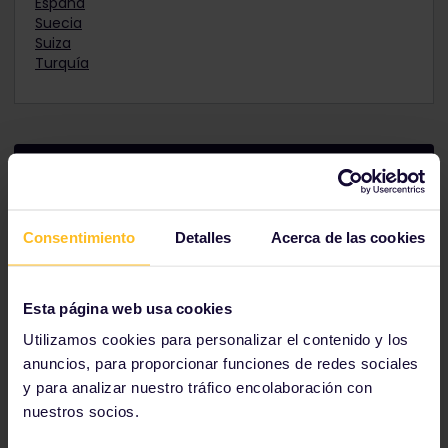
España
Suecia
Suiza
Turquía
Conéctate con los que más saben
Consentimiento
Detalles
Acerca de las cookies
Esta página web usa cookies
Utilizamos cookies para personalizar el contenido y los
anuncios, para proporcionar funciones de redes sociales
y para analizar nuestro tráfico encolaboración con
¿Necesitas ideas acerca de adónde ir y qué ver?
nuestros socios.
Obtén información de otros destinos increíbles en