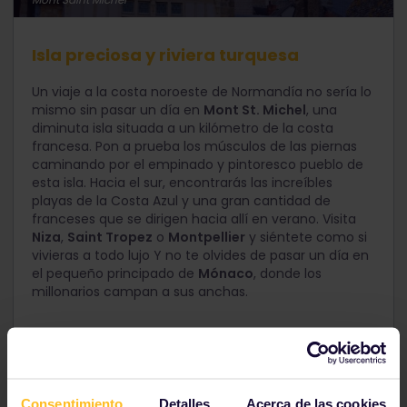
Isla preciosa y riviera turquesa
Un viaje a la costa noroeste de Normandía no sería lo
mismo sin pasar un día en
Mont St. Michel
, una
diminuta isla situada a un kilómetro de la costa
francesa. Pon a prueba los músculos de las piernas
caminando por el empinado y pintoresco pueblo de
esta isla. Hacia el sur, encontrarás las increíbles
playas de la Costa Azul y una gran cantidad de
franceses que se dirigen hacia allí en verano. Visita
Niza
,
Saint Tropez
o
Montpellier
y siéntete como si
vivieras a todo lujo Y no te olvides de pasar un día en
el pequeño principado de
Mónaco
, donde los
millonarios campan a sus anchas.
Toma el tren a Rennes o Dol de Bretagne,
desde donde podrás transbordar a un
autobús a Mont St. Michel.
Consentimiento
Detalles
Acerca de las cookies