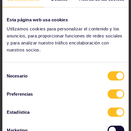
Esta página web usa cookies
Utilizamos cookies para personalizar el contenido y los
anuncios, para proporcionar funciones de redes sociales
y para analizar nuestro tráfico encolaboración con
nuestros socios.
Selección
Necesario
de
consentimiento
Costa cercana a Biarritz
Preferencias
Deja que fluya la adrenalina
Estadística
Los Alpes no son solo el lugar ideal en invierno para los
más aventureros. En verano, esta gran cordillera
europea se convierte en un parque de recreo donde
Marketing