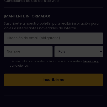
Condiciones de uso del sitio web
¡MANTENTE INFORMADO!
Suscríbete a nuestro boletín para recibir inspiración para
viajes e interesantes novedades de Interrail.
Se suscribió con éxito.
El campo de dirección de email es obligatorio.
La dirección de email no es válida.
Ha habido un fallo al suscribirte al boletín. Vuelve a intentarlo
¡Ya te has suscrito a este boletín!
Acepta los términos y condiciones para suscribirte al boletín in
Al suscribirte a nuestro boletín, aceptas nuestros
términos y
condiciones
.