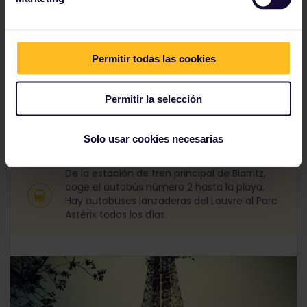
practicar actividades al aire libre, como parapente,
rafting en rápidos, escalada en roca y ciclismo de
montaña.
Biarritz
, situada en el País Vasco francés,
es la capital del surf en Europa. Allí puedes coger
buenas olas y ver a un montón de gente guapa. Si lo
Permitir todas las cookies
tuyo es sentir el subidón de adrenalina en un parque
de atracciones, tienes montañas rusas
convencionales y acuáticas en el parque de
Permitir la selección
atracciones francés
Parc Astérix
, que harán que te
agarres fuerte al asiento.
Solo usar cookies necesarias
De la estación de tren principal de Biarritz,
coge el autobús número 2 hasta la playa.
Hay autobuses lanzaderas del Louvre al Parc
Astérix todos los días.