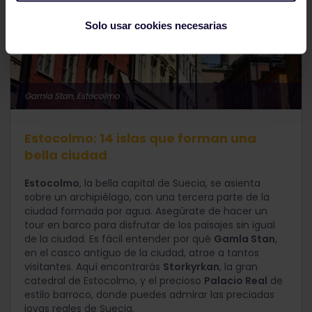
Solo usar cookies necesarias
Gamla Stan, Estocolmo
Estocolmo: 14 islas que forman una
bella ciudad
Estocolmo
, la bella capital de Suecia, se asienta
sobre un archipiélago, con una tercera parte de la
ciudad formada por agua. Asegúrate de hacer un
tour en barco para disfrutar de los paisajes sin igual
de la ciudad. Es fácil entender por qué
Gamla Stan
,
en el casco antiguo de la ciudad, atrae a tantos
visitantes. Aquí encontrarás
Storkyrkan
, la gran
catedral de Estocolmo, y el precioso
Palacio Real
de
estilo barroco, donde puedes admirar las preciadas
joyas reales de Suecia.