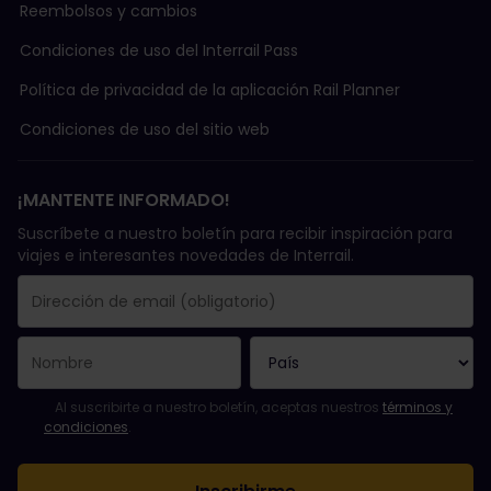
Reembolsos y cambios
Condiciones de uso del Interrail Pass
Política de privacidad de la aplicación Rail Planner
Condiciones de uso del sitio web
¡MANTENTE INFORMADO!
Suscríbete a nuestro boletín para recibir inspiración para
viajes e interesantes novedades de Interrail.
Se suscribió con éxito.
El campo de dirección de email es obligatorio.
La dirección de email no es válida.
Ha habido un fallo al suscribirte al boletín. Vuelve a intentarlo
¡Ya te has suscrito a este boletín!
Acepta los términos y condiciones para suscribirte al boletín in
Al suscribirte a nuestro boletín, aceptas nuestros
términos y
condiciones
.