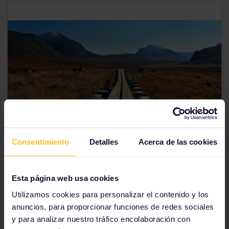
Consentimiento
Detalles
Acerca de las cookies
Senda de caminatas del rey, Abisko
Esta página web usa cookies
El paisaje del que están hechos los
Utilizamos cookies para personalizar el contenido y los
sueños
anuncios, para proporcionar funciones de redes sociales
Si te atrae Suecia por su despampanante naturaleza,
y para analizar nuestro tráfico encolaboración con
lo que no puedes perderte es el
parque nacional de