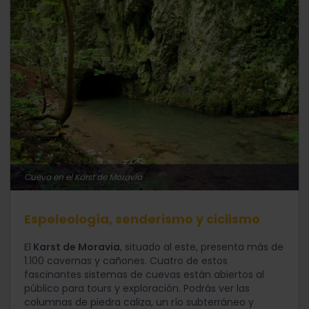
Cueva en el Karst de Moravia
Espeleología, senderismo y ciclismo
El
Karst de Moravia
, situado al este, presenta más de
1.100 cavernas y cañones. Cuatro de estos
fascinantes sistemas de cuevas están abiertos al
público para tours y exploración. Podrás ver las
columnas de piedra caliza, un río subterráneo y