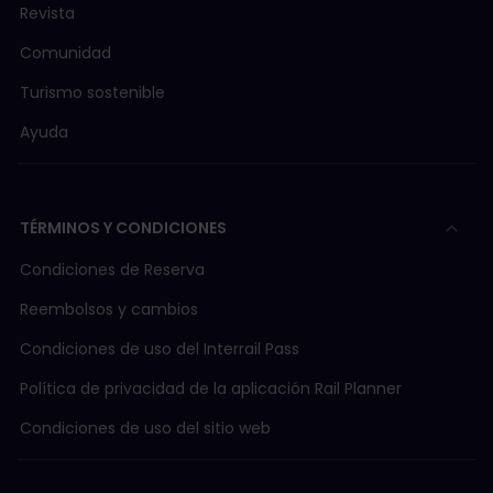
Revista
FART (Ferrovie Autolinee Regionali Ticinesi)
Comunidad
Turismo sostenible
FW (Ferrocarril Frauenfeld-Wil)
Ayuda
LEB (Ferrocarril de Lausanne-Echallens-Bercher)
TÉRMINOS Y CONDICIONES
MBC (Transportes de la región Morges-Bière-Cos
Condiciones de Reserva
Reembolsos y cambios
MGB (Matterhorn-Gotthard-Bahn)
Condiciones de uso del Interrail Pass
MOB (Chemin de fer Montreux-Oberland Bernois)
Política de privacidad de la aplicación Rail Planner
Condiciones de uso del sitio web
MVR (Transporte Montreux–Vevey-Riviera)