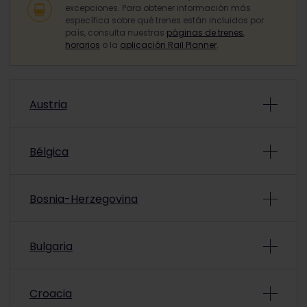
excepciones. Para obtener información más
específica sobre qué trenes están incluidos por
país, consulta nuestras
páginas de trenes
,
horarios
o la
aplicación Rail Planner
.
Austria
Trenes incluidos en el pase en
Austria
Bélgica
Trenes incluidos en el pase en
Bélgica
Compañías ferroviarias
Tipos de
Bosnia-Herzegovina
S-Bahn (
Trenes incluidos en el Pase en
Bosnia-
Compañía
T
Bulgaria
Herzegovina
Tren regi
T
Trenes incluidos en el Pase en
Bulgaria
Croacia
Compañía
Tipos de trenes incluidos
Fe