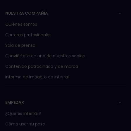
Tåg i Bergslagen
Regional (R
ASM (Aare Seeland mobil)
NUESTRA COMPAÑÍA
Länstrafiken en Norrbotten
Autobús 20
AVA (Aargau Verkehr AG)
Quiénes somos
Carreras profesionales
BLM (Bergbahn Lauterbrunnen-Mürren)
Sala de prensa
Conviértete en uno de nuestros socios
BLS/SBB
Contenido patrocinado y de marca
BLS (BLS AG)
Informe de impacto de Interrail
Barco BLS
EMPEZAR
BOB (Berner Oberland Bahn)
¿Qué es Interrail?
Cómo usar su pase
CJ (Chemins de fer du Jura)