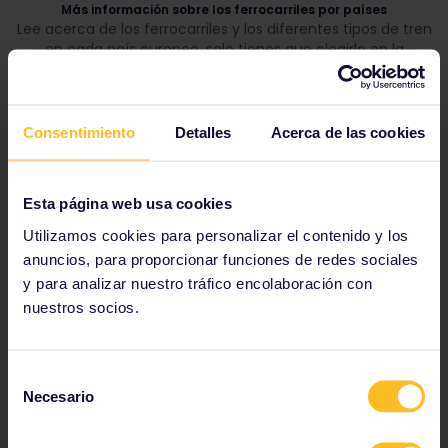
Más información sobre los ferrocarriles por países
Lee acerca de los ferrocarriles y los diferentes tipos de tren
en cada país europeo, solo tienes que elegirlo en la
siguiente lista.
Consentimiento
Detalles
Acerca de las cookies
Austria
Bélgica
Bosnia-Herzegovina
Bulgaria
Esta página web usa cookies
Croacia
Utilizamos cookies para personalizar el contenido y los
República Checa
anuncios, para proporcionar funciones de redes sociales
Dinamarca
Estonia
y para analizar nuestro tráfico encolaboración con
Finlandia
nuestros socios.
Francia
Alemania
Selección
Necesario
de
Gran Bretaña
consentimiento
Grecia