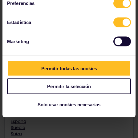
Preferencias
Hungría
Irlanda
Italia
Estadística
Letonia
Lituania
Luxemburgo
Montenegro
Marketing
Países Bajos
República de Macedonia
Permitir todas las cookies
Noruega
Polonia
Permitir la selección
Portugal
Rumanía
Serbia
Solo usar cookies necesarias
Eslovaquia
Eslovenia
España
Suecia
Suiza