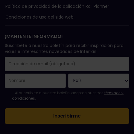
Política de privacidad de la aplicación Rail Planner
Condiciones de uso del sitio web
¡MANTENTE INFORMADO!
Suscríbete a nuestro boletín para recibir inspiración para
viajes e interesantes novedades de Interrail.
Se suscribió con éxito.
El campo de dirección de email es obligatorio.
La dirección de email no es válida.
Ha habido un fallo al suscribirte al boletín. Vuelve a intentarlo
¡Ya te has suscrito a este boletín!
Acepta los términos y condiciones para suscribirte al boletín in
Al suscribirte a nuestro boletín, aceptas nuestros
términos y
condiciones
.