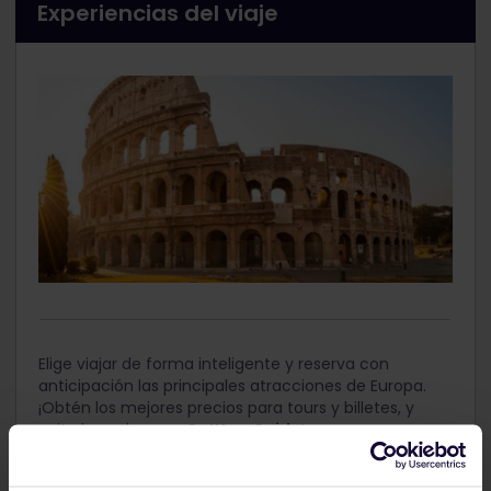
Experiencias del viaje
Elige viajar de forma inteligente y reserva con
anticipación las principales atracciones de Europa.
¡Obtén los mejores precios para tours y billetes, y
evita las colas con
GetYourGuide
!