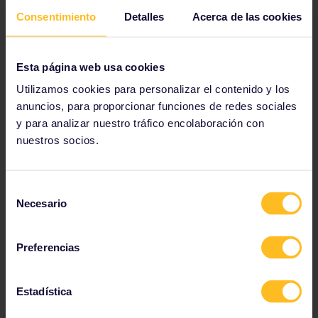
Consentimiento
Detalles
Acerca de las cookies
Reservar tus atracciones
Esta página web usa cookies
Utilizamos cookies para personalizar el contenido y los
anuncios, para proporcionar funciones de redes sociales
y para analizar nuestro tráfico encolaboración con
nuestros socios.
Selección
Necesario
de
consentimiento
Preferencias
Con
Secret Food Tours
, descubres tu destino a
través de una de las mejores cosas: ¡la comida local!
Estadística