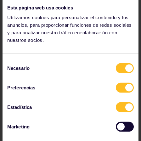
Esta página web usa cookies
Utilizamos cookies para personalizar el contenido y los
anuncios, para proporcionar funciones de redes sociales
y para analizar nuestro tráfico encolaboración con
Restaurantes y tiendas
nuestros socios.
Con las cifras de turistas en aumento en casi todo el
mundo, puede resultar difícil encontrar un buen
Selección
restaurante o una tienda de recuerdos sin pagar de
Necesario
de
más. ¡Ve a los lugares que frecuentan los lugareños
consentimiento
para conseguir experiencias más auténticas y
mejores precios!
Preferencias
Más restaurantes y comercios económicos
Estadística
Marketing