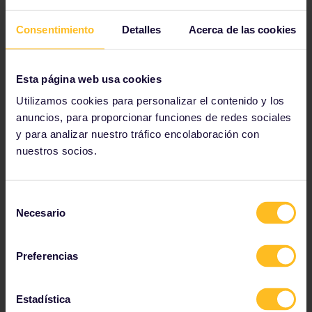
Empieza a planear ya tu aventura Interrail:
Consentimiento
Detalles
Acerca de las cookies
Ve los detalles del viaje en el horario de trenes
Consulta el mapa de red ferroviaria europea
Esta página web usa cookies
Lee acerca de cómo hacer reservas
Utilizamos cookies para personalizar el contenido y los
Reserva tu alojamiento en un hostal
anuncios, para proporcionar funciones de redes sociales
Consigue descuentos con tu Pase
y para analizar nuestro tráfico encolaboración con
nuestros socios.
Selección
Nuestros socios incluyen
Necesario
de
consentimiento
Preferencias
Estadística