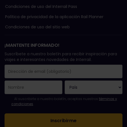
Condiciones de uso del Interrail Pass
Política de privacidad de la aplicación Rail Planner
Condiciones de uso del sitio web
¡MANTENTE INFORMADO!
Suscríbete a nuestro boletín para recibir inspiración para
viajes e interesantes novedades de Interrail.
Se suscribió con éxito.
El campo de dirección de email es obligatorio.
La dirección de email no es válida.
Ha habido un fallo al suscribirte al boletín. Vuelve a intentarlo
¡Ya te has suscrito a este boletín!
Acepta los términos y condiciones para suscribirte al boletín in
Al suscribirte a nuestro boletín, aceptas nuestros
términos y
condiciones
.