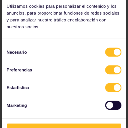
Utilizamos cookies para personalizar el contenido y los
anuncios, para proporcionar funciones de redes sociales
y para analizar nuestro tráfico encolaboración con
nuestros socios.
Selección
Necesario
de
Obtén la aplicación en iPhone
consentimiento
Preferencias
Obtén la aplicación en Android
Estadística
La aplicación Rail Planner funciona sin
Marketing
conexión, pero puede proporcionar información
actualizada y en tiempo real para algunas
compañías ferroviarias cuando estás en línea.