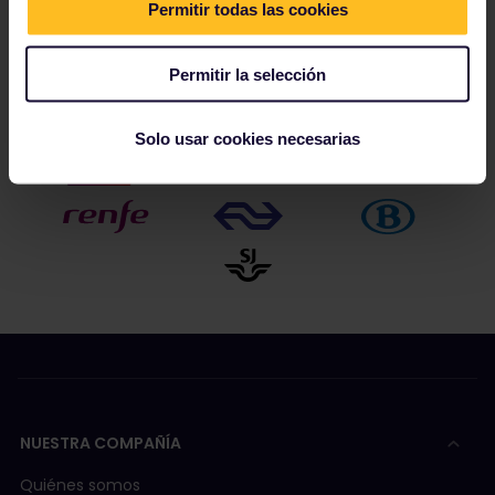
Permitir todas las cookies
Nuestros socios incluyen
Permitir la selección
Solo usar cookies necesarias
NUESTRA COMPAÑÍA
Quiénes somos