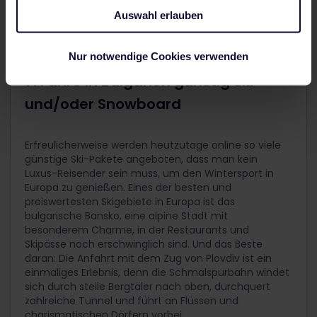
Auswahl erlauben
Nur notwendige Cookies verwenden
7. Fahre in Bulgarien günstig Ski
und/oder Snowboard
Erfreulicherweise werden heutzutage online so viele
günstige Ski-Pakete angeboten, dass man kein
Luxus-Reisender sein muss, um den Wintersport in
Europa zu genießen. Eines der besten und
preiswertesten Skigebiete in Europa ist das
bulgarische Bansko, eine alpine Stadt mit
besonderem Charme, in der Restaurants und
Skipässe noch erschwinglich sind. Und das Beste
daran: Die Anfahrt mit dem Zug von Plovdiv ist ein
einmaliges Erlebnis, denn die Schmalspurbahn windet
sich durch steile Bergtäler nach oben, durchquert
zahlreiche Tunnel und führt an Flüssen und
charismatischen Dörfern vorbei.