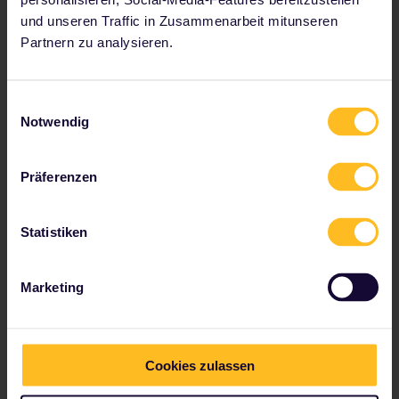
und unseren Traffic in Zusammenarbeit mitunseren
Partnern zu analysieren.
Sieh dir unseren Deutschland Pass an
Einwilligungsauswahl
Notwendig
Deutschlands größte Städte können leicht mit
dem ICE-Highspeed-Zug erreicht werden. Es
können Reservierungen vorgenommen
Präferenzen
werden.
Statistiken
Marketing
Cookies zulassen