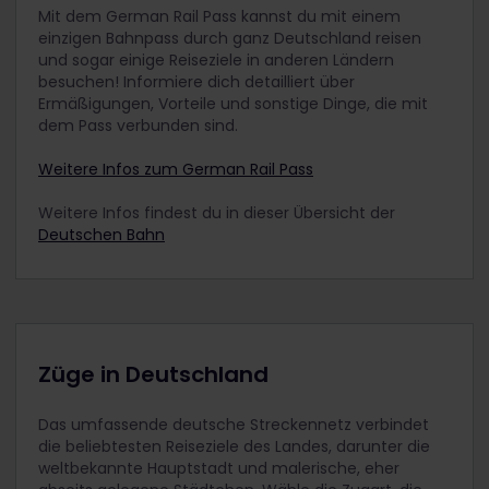
einem Kinderpass kostenfrei. Ein Kind muss
Mit dem German Rail Pass kannst du mit einem
jederzeit von wenigstens einer Person mit
einzigen Bahnpass durch ganz Deutschland reisen
einem Erwachsenenpass begleitet werden. Der
und sogar einige Reiseziele in anderen Ländern
Erwachsene muss kein Familienmitglied sein;
besuchen! Informiere dich detailliert über
eine beliebige Person über 18 Jahre ist
Ermäßigungen, Vorteile und sonstige Dinge, die mit
ausreichend.
dem Pass verbunden sind.
Kinder dürfen am ausgewählten Startdatum
deiner Reise nicht älter als 11 Jahre sein.
Weitere Infos zum German Rail Pass
Mit 1 Erwachsenen dürfen maximal 2 Kinder
Weitere Infos findest du in dieser Übersicht der
reisen. Das bedeutet beispielsweise,
Deutschen Bahn
2 erwachsene Reisende können 4 Kinder
mitnehmen. Wenn mehr als 2 Kinder mit 1
Erwachsenen reisen, muss für jedes weitere
Kind ein eigener Jugendpass gekauft werden.
Kinder unter 12 Jahren reisen in derselben Klasse
wie der Erwachsene, der sie begleitet.
Züge in Deutschland
Bitte denke daran, deiner Bestellung vor der
Zahlung neben dem Erwachsenenpass/den
Das umfassende deutsche Streckennetz verbindet
Erwachsenenpässen auch die Kinderpässe
die beliebtesten Reiseziele des Landes, darunter die
hinzuzufügen. Sie können deiner Bestellung
weltbekannte Hauptstadt und malerische, eher
nach dem Kauf nicht mehr hinzugefügt