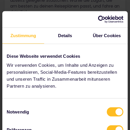
abseits gelegene Städtchen. Wähle die Zugart, die
werden.
am besten zu deinen Reiseplänen passt, und fahre an
dein Ziel.
Der Jugendpass gilt für Personen zwischen 12
und 27 Jahren.
Informiere dich genauer über Züge in Deutschland
Zustimmung
Details
Über Cookies
Diese Webseite verwendet Cookies
Plane deine Reise
Wir verwenden Cookies, um Inhalte und Anzeigen zu
personalisieren, Social-Media-Features bereitzustellen
Beginne jetzt mit der Planung deines Abenteuers mit
und unseren Traffic in Zusammenarbeit mitunseren
deinem German Rail Pass:
Partnern zu analysieren.
Reisedetails im Fahrplan überprüfen
Infos zu Reservierungen lesen
Jugendherberge buchen
Einwilligungsauswahl
Notwendig
Ermäßigungen mit deinem Pass erhalten
Präferenzen