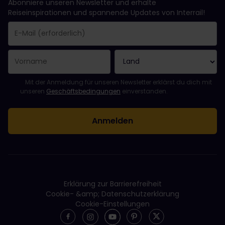
Abonniere unseren Newsletter und erhalte
Reiseinspirationen und spannende Updates von Interrail!
Sie haben sich erfolgreich angemeldet.
Das Feld „E-Mail-Adresse“ ist ein Pflichtfeld!
Diese E-Mail-Adresse ist ungültig!
Beim Abonnieren des Newsletters ist ein Fehler aufgetreten. Bit
Du hast diesen Newsletter bereits abonniert!
Bitte stimme den Allgemeinen Geschäftsbedingungen zu, um de
Mit der Anmeldung für unseren Newsletter erklärst du dich mit
unseren
Geschäftsbedingungen
einverstanden.
Erklärung zur Barrierefreiheit
Cookie- &amp; Datenschutzerklärung
Cookie-Einstellungen