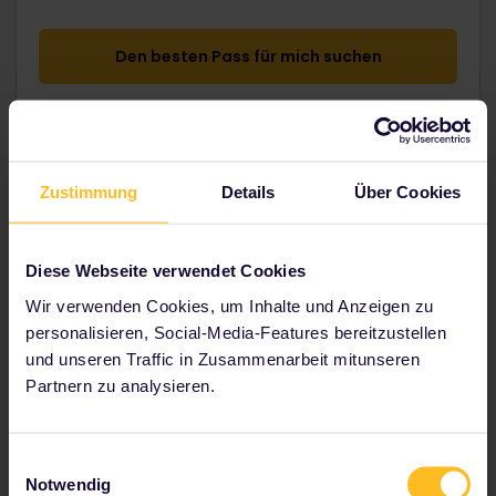
Den besten Pass für mich suchen
Zustimmung
Details
Über Cookies
★ ★ ★ ★ ★
Unbedingt empfehlenswert!
Diese Webseite verwendet Cookies
Es ist absolut unkompliziert, die passende Option
Wir verwenden Cookies, um Inhalte und Anzeigen zu
auszuwählen. Wer unentschlossen ist, sollte die
personalisieren, Social-Media-Features bereitzustellen
Funktion „Lasse dich inspirieren“ testen. Unbedingt
und unseren Traffic in Zusammenarbeit mitunseren
empfehlenswert!
Partnern zu analysieren.
Großartige und günstige Möglichkeit, um durch Europa
zu reisen :)
​TrustPilot von Viola, Deutschland
Einwilligungsauswahl
Notwendig