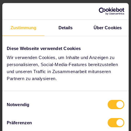
Plane deine Reise
Zustimmung
Details
Über Cookies
Beginnen Sie jetzt mit der Planung Ihres Interrail-
Abenteuers:
Reisedetails im Fahrplan überprüfen
Diese Webseite verwendet Cookies
Karte des europäischen Streckennetzes anzeigen
Wir verwenden Cookies, um Inhalte und Anzeigen zu
Infos zu Reservierungen lesen
personalisieren, Social-Media-Features bereitzustellen
und unseren Traffic in Zusammenarbeit mitunseren
Jugendherberge buchen
Partnern zu analysieren.
Ermäßigungen mit deinem Pass erhalten
Einwilligungsauswahl
Notwendig
Zu unseren Partnern gehören
Präferenzen