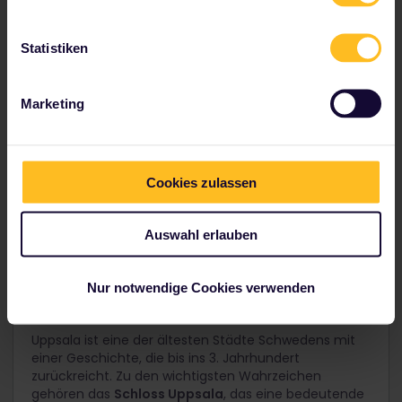
Stockholm,
Sweden
Statistiken
Stockholm Central
0h 37m
Marketing
Uppsala, Sweden
Uppsala
Cookies zulassen
Auswahl erlauben
Nur notwendige Cookies verwenden
4. Uppsala
Uppsala ist eine der ältesten Städte Schwedens mit
einer Geschichte, die bis ins 3. Jahrhundert
zurückreicht. Zu den wichtigsten Wahrzeichen
gehören das
Schloss Uppsala
, das eine bedeutende