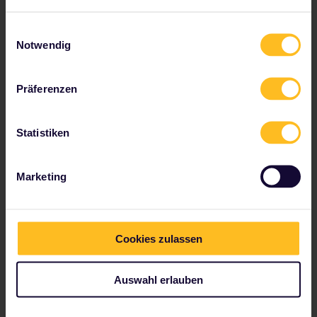
dem Zugfenster zu schauen und einen ersten Blick
auf die faszinierenden
Nordlichter
zu erhaschen.
Einwilligungsauswahl
Notwendig
Präferenzen
Statistiken
Marketing
Cookies zulassen
Auswahl erlauben
Von Trondheim nach Bodo