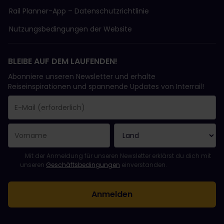
Rail Planner-App – Datenschutzrichtlinie
Nutzungsbedingungen der Website
BLEIBE AUF DEM LAUFENDEN!
Abonniere unseren Newsletter und erhalte
Reiseinspirationen und spannende Updates von Interrail!
Sie haben sich erfolgreich angemeldet.
Das Feld „E-Mail-Adresse“ ist ein Pflichtfeld!
Diese E-Mail-Adresse ist ungültig!
Beim Abonnieren des Newsletters ist ein Fehler aufgetreten. Bit
Du hast diesen Newsletter bereits abonniert!
Bitte stimme den Allgemeinen Geschäftsbedingungen zu, um de
Mit der Anmeldung für unseren Newsletter erklärst du dich mit
unseren
Geschäftsbedingungen
einverstanden.