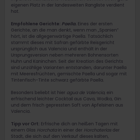
eigenen Platz in der landesweiten Rangliste verdient
hat.
Empfohlene Gerichte:
Paella.
Eines der ersten
Gerichte, an die man denkt, wenn man „Spanien“
hört, ist die allgegenwärtige Paella. Tatsächlich
stammt dieses mit Safran gefärbte Reisgericht
ursprünglich aus Valencia und enthält in der
Ursprungsversion neben mehreren Bohnensorten
Huhn und Kaninchen. Seit der Kreation des Gerichts
sind unzählige Varianten entstanden, darunter Paella
mit Meeresfrüchten, gemischte Paella und sogar mit
Tintenfisch-Tinte schwarz gefärbte Paella.
Besonders beliebt ist hier
agua de Valencia
, ein
erfrischend leichter Cocktail aus Cava, Wodka, Gin
und dem frisch gepressten Saft von Apfelsinen aus
Valencia.
Tipp vor Ort:
Erfrische dich an heißen Tagen mit
einem Glas
Horchata
in einer der
Horchaterías
der
Stadt, die sich auf den Verkauf dieses kalten,