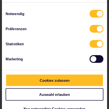
Frontera einen Zwischenstopp ein und probiere
verschiedene Sorten Sherry.
Einwilligungsauswahl
Notwendig
Auf deinem Weg nach Madrid, dem
nächsten Stop auf deiner Route, kannst du
Präferenzen
optional in
Córdoba
anhalten, mittags
salmorejo
(ein kaltes Püree aus Tomaten,
Knoblauch, Brot und Olivenöl) und
Statistiken
flamenquín
(eine frittierte Rolle aus Schinken
und Schweinefilet, die ein bisschen an
Cordon Bleu erinnert) verspeisen und die
Marketing
berühmte
Mezquita
von Córdoba besuchen,
bevor du weiterreist.
Cookies zulassen
Auswahl erlauben
Nur notwendige Cookies verwenden