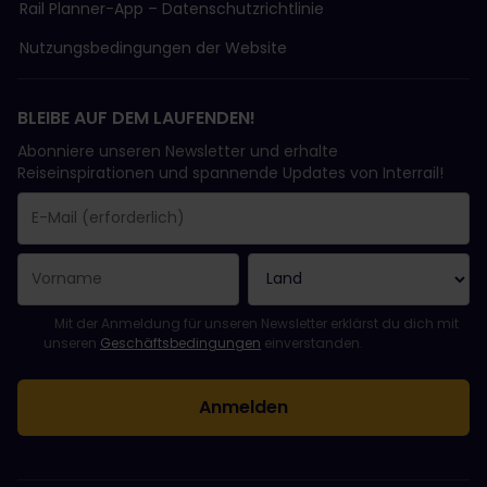
Rail Planner-App – Datenschutzrichtlinie
Nutzungsbedingungen der Website
BLEIBE AUF DEM LAUFENDEN!
Abonniere unseren Newsletter und erhalte
Reiseinspirationen und spannende Updates von Interrail!
Sie haben sich erfolgreich angemeldet.
Das Feld „E-Mail-Adresse“ ist ein Pflichtfeld!
Diese E-Mail-Adresse ist ungültig!
Beim Abonnieren des Newsletters ist ein Fehler aufgetreten. Bit
Du hast diesen Newsletter bereits abonniert!
Bitte stimme den Allgemeinen Geschäftsbedingungen zu, um de
Mit der Anmeldung für unseren Newsletter erklärst du dich mit
unseren
Geschäftsbedingungen
einverstanden.