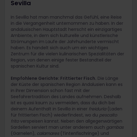
Sevilla
In Sevilla hat man manchmal das Gefühl, eine Reise
in die Vergangenheit unternommen zu haben. In der
andalusischen Hauptstadt herrscht ein einzigartiges
Ambiente, in dem sich kulturelle und künstlerische
Strömungen im Laufe der Jahrhunderte vermischt
haben. Es handelt sich auch um ein wichtiges
Zentrum für die vielen kulinarischen Spezialitäten der
Region, von denen einige fester Bestandteil der
spanischen Kultur sind.
Empfohlene Gerichte: Frittierter Fisch.
Die Länge
der Küste der spanischen Region Andalusien kann es
in ihrer Dimension schon fast mit der
Seefahrertradition des Landes aufnehmen. Deshalb
ist es quasi kaum zu vermeiden, dass du dich bei
deinem Aufenthalt in Sevilla in einer
freiduría
(Laden
für frittierten Fisch) wiederfindest, wo du
pescaíto
frito
verspeisen kannst. Neben den allgegenwärtigen
Sardellen serviert man unter anderem auch
gambas
(Garnelen),
calamares
(Tintenfischringe) und