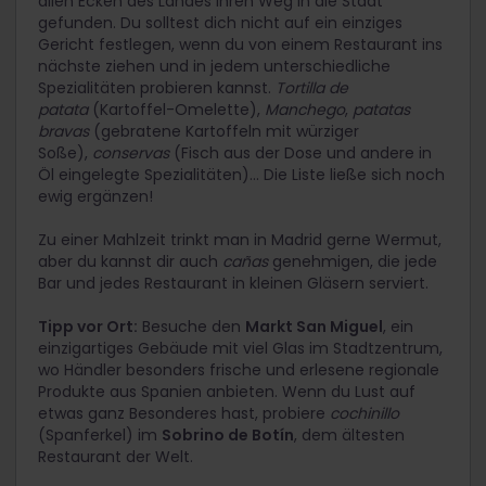
allen Ecken des Landes ihren Weg in die Stadt
gefunden. Du solltest dich nicht auf ein einziges
Gericht festlegen, wenn du von einem Restaurant ins
nächste ziehen und in jedem unterschiedliche
Spezialitäten probieren kannst.
Tortilla de
patata
(Kartoffel-Omelette),
Manchego
,
patatas
bravas
(gebratene Kartoffeln mit würziger
Soße),
conservas
(Fisch aus der Dose und andere in
Öl eingelegte Spezialitäten)... Die Liste ließe sich noch
ewig ergänzen!
Zu einer Mahlzeit trinkt man in Madrid gerne Wermut,
aber du kannst dir auch
cañas
genehmigen, die jede
Bar und jedes Restaurant in kleinen Gläsern serviert.
Tipp vor Ort:
Besuche den
Markt San Miguel
, ein
einzigartiges Gebäude mit viel Glas im Stadtzentrum,
wo Händler besonders frische und erlesene regionale
Produkte aus Spanien anbieten. Wenn du Lust auf
etwas ganz Besonderes hast, probiere
cochinillo
(Spanferkel) im
Sobrino de Botín
, dem ältesten
Restaurant der Welt.