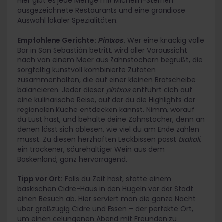
Hier gibt es jede Menge mit Michelin-Sternen
ausgezeichnete Restaurants und eine grandiose
Auswahl lokaler Spezialitäten.
Empfohlene Gerichte:
Pintxos
.
Wer eine knackig volle
Bar in San Sebastián betritt, wird aller Voraussicht
nach von einem Meer aus Zahnstochern begrüßt, die
sorgfältig kunstvoll kombinierte Zutaten
zusammenhalten, die auf einer kleinen Brotscheibe
balancieren. Jeder dieser
pintxos
entführt dich auf
eine kulinarische Reise, auf der du die Highlights der
regionalen Küche entdecken kannst. Nimm, worauf
du Lust hast, und behalte deine Zahnstocher, denn an
denen lässt sich ablesen, wie viel du am Ende zahlen
musst. Zu diesen herzhaften Leckbissen passt
txakoli
,
ein trockener, säurehaltiger Wein aus dem
Baskenland, ganz hervorragend.
Tipp vor Ort:
Falls du Zeit hast, statte einem
baskischen Cidre-Haus in den Hügeln vor der Stadt
einen Besuch ab. Hier serviert man die ganze Nacht
über großzügig Cidre und Essen – der perfekte Ort,
um einen gelungenen Abend mit Freunden zu