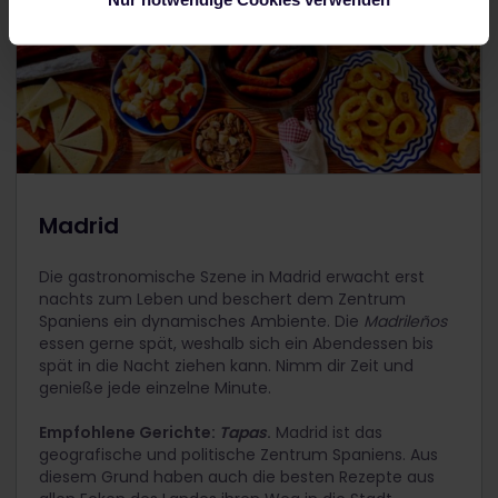
Madrid
Die gastronomische Szene in Madrid erwacht erst
nachts zum Leben und beschert dem Zentrum
Spaniens ein dynamisches Ambiente. Die
Madrileños
essen gerne spät, weshalb sich ein Abendessen bis
spät in die Nacht ziehen kann. Nimm dir Zeit und
genieße jede einzelne Minute.
Empfohlene Gerichte:
Tapas
.
Madrid ist das
geografische und politische Zentrum Spaniens. Aus
diesem Grund haben auch die besten Rezepte aus