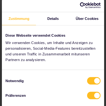
Plane deine Reise
Beginnen Sie jetzt mit der Planung Ihres Interrail-
Zustimmung
Details
Über Cookies
Abenteuers:
Reisedetails im Fahrplan überprüfen
Diese Webseite verwendet Cookies
Karte des europäischen Streckennetzes anzeigen
Wir verwenden Cookies, um Inhalte und Anzeigen zu
Infos zu Reservierungen lesen
personalisieren, Social-Media-Features bereitzustellen
Jugendherberge buchen
und unseren Traffic in Zusammenarbeit mitunseren
Ermäßigungen mit deinem Pass erhalten
Partnern zu analysieren.
Einwilligungsauswahl
Notwendig
Zu unseren Partnern gehören
Präferenzen