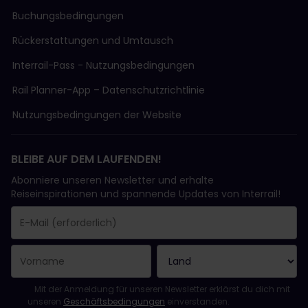
Buchungsbedingungen
Rückerstattungen und Umtausch
Interrail-Pass - Nutzungsbedingungen
Rail Planner-App – Datenschutzrichtlinie
Nutzungsbedingungen der Website
BLEIBE AUF DEM LAUFENDEN!
Abonniere unseren Newsletter und erhalte
Reiseinspirationen und spannende Updates von Interrail!
Sie haben sich erfolgreich angemeldet.
Das Feld „E-Mail-Adresse“ ist ein Pflichtfeld!
Diese E-Mail-Adresse ist ungültig!
Beim Abonnieren des Newsletters ist ein Fehler aufgetreten. Bit
Du hast diesen Newsletter bereits abonniert!
Bitte stimme den Allgemeinen Geschäftsbedingungen zu, um de
Mit der Anmeldung für unseren Newsletter erklärst du dich mit
unseren
Geschäftsbedingungen
einverstanden.