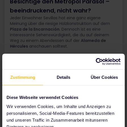
Besichtige den Metropol Parasol –
beeindruckend, nicht wahr?
Jeder Einwohner Sevillas hat eine ganz eigene
Meinung über die riesige Holzkonstruktion auf dem
Plaza de la Encarnación
. Dennoch ist es eine
interessante Sehenswürdigkeit, die du auf deinem
Weg zu einem Abendessen auf der
Alameda de
Hércules
anschauen solltest.
21 Uhr // Die Alameda de Hércules
Zustimmung
Details
Über Cookies
Diese Webseite verwendet Cookies
Wir verwenden Cookies, um Inhalte und Anzeigen zu
personalisieren, Social-Media-Features bereitzustellen
und unseren Traffic in Zusammenarbeit mitunseren
Partnern zu analysieren.