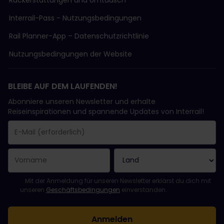
Interrail-Pass - Nutzungsbedingungen
Rail Planner-App – Datenschutzrichtlinie
Nutzungsbedingungen der Website
BLEIBE AUF DEM LAUFENDEN!
Abonniere unseren Newsletter und erhalte
Reiseinspirationen und spannende Updates von Interrail!
Sie haben sich erfolgreich angemeldet.
Das Feld „E-Mail-Adresse“ ist ein Pflichtfeld!
Diese E-Mail-Adresse ist ungültig!
Beim Abonnieren des Newsletters ist ein Fehler aufgetreten. Bit
Du hast diesen Newsletter bereits abonniert!
Bitte stimme den Allgemeinen Geschäftsbedingungen zu, um de
Mit der Anmeldung für unseren Newsletter erklärst du dich mit
unseren
Geschäftsbedingungen
einverstanden.