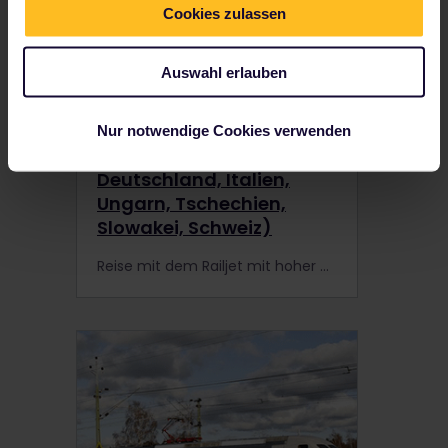
Cookies zulassen
Auswahl erlauben
Nur notwendige Cookies verwenden
Railjet (Österreich,
Deutschland, Italien,
Ungarn, Tschechien,
Slowakei, Schweiz)
Reise mit dem Railjet mit hoher Geschwindigkeit durch Österreich und darüber hinaus. Genieße Komfort, kostenloses WLAN und eine Kinoecke. Buche deine Reservierungen mit deinem Interrail-Pass!