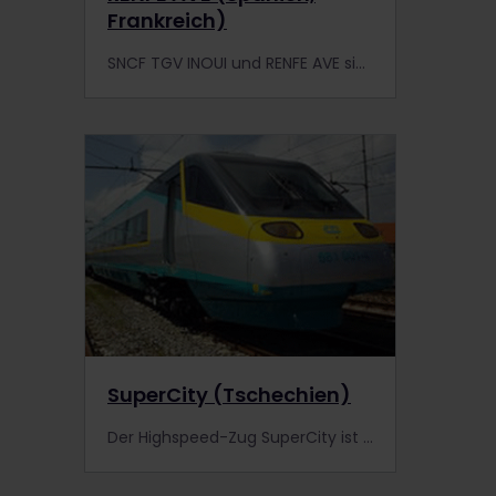
Frankreich)
SNCF TGV INOUI und RENFE AVE sind internationale Highspeed-Züge, die zwischen Spanien und Frankreich verkehren. Informiere dich genauer.
SuperCity (Tschechien)
Der Highspeed-Zug SuperCity ist der neueste und schnellste Zug der tschechischen Flotte. Mehr erfahren!