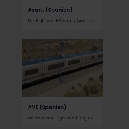
Avant (Spanien)
Der Highspeed-Fernzug Avant verbindet die spanische Hauptstadt Madrid mit Städten im Süden des Landes. Informiere dich genauer.
AVE (Spanien)
Der moderne Highspeed-Zug AVE bietet Verbindungen zwischen vielen Städten in Spanien. Mehr erfahren.