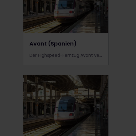
Avant (Spanien)
Der Highspeed-Fernzug Avant verbindet die spanische Hauptstadt Madrid mit Städten im Süden des Landes. Informiere dich genauer.