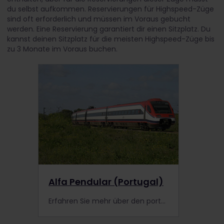
du selbst aufkommen. Reservierungen für Highspeed-Züge
sind oft erforderlich und müssen im Voraus gebucht
werden. Eine Reservierung garantiert dir einen Sitzplatz. Du
kannst deinen Sitzplatz für die meisten Highspeed-Züge bis
zu 3 Monate im Voraus buchen.
Alfa Pendular (Portugal)
Erfahren Sie mehr über den portugiesischen Highspeed-Zug Alfa Pendular, der auf der Strecke: Braga – Porto – Coimbra – Lissabon – Faro verkehrt. Reisen Sie während Ihrer Interrail-Zugreise durch Portugal besonders bequem und praktisch.