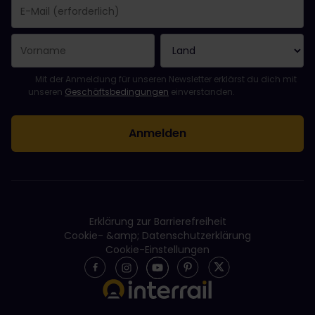
Sie haben sich erfolgreich angemeldet.
Das Feld „E-Mail-Adresse“ ist ein Pflichtfeld!
Diese E-Mail-Adresse ist ungültig!
Beim Abonnieren des Newsletters ist ein Fehler aufgetreten. Bit
Du hast diesen Newsletter bereits abonniert!
Bitte stimme den Allgemeinen Geschäftsbedingungen zu, um de
Mit der Anmeldung für unseren Newsletter erklärst du dich mit
unseren
Geschäftsbedingungen
einverstanden.
Erklärung zur Barrierefreiheit
Cookie- &amp; Datenschutzerklärung
Cookie-Einstellungen