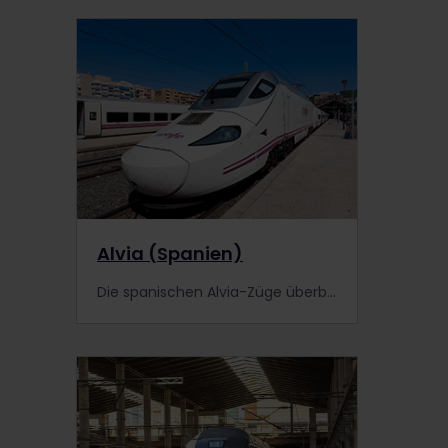
Alvia (Spanien)
Die spanischen Alvia-Züge überbrücken große Entfernungen mit Highspeed-Zügen und verbinden sämtliche Großstädte Spaniens. Informiere dich genauer.