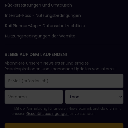
Rückerstattungen und Umtausch
Interrail-Pass - Nutzungsbedingungen
Rail Planner-App – Datenschutzrichtlinie
Nutzungsbedingungen der Website
BLEIBE AUF DEM LAUFENDEN!
Abonniere unseren Newsletter und erhalte
Reiseinspirationen und spannende Updates von Interrail!
Sie haben sich erfolgreich angemeldet.
Das Feld „E-Mail-Adresse“ ist ein Pflichtfeld!
Diese E-Mail-Adresse ist ungültig!
Beim Abonnieren des Newsletters ist ein Fehler aufgetreten. Bit
Du hast diesen Newsletter bereits abonniert!
Bitte stimme den Allgemeinen Geschäftsbedingungen zu, um de
Mit der Anmeldung für unseren Newsletter erklärst du dich mit
unseren
Geschäftsbedingungen
einverstanden.