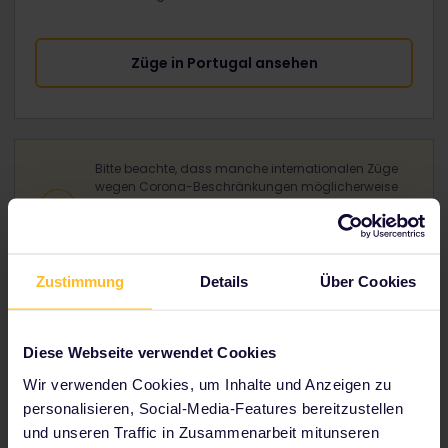
Züge in Portugal ansehen
Bitte beachte, dass manche internationalen Züge
wegen Corona-Beschränkungen möglicherweise
nicht verkehren. Erkundige dich bei der lokalen
Bahngesellschaft immer über aktuelle Infos zu
Zügen und Strecken.
Zustimmung
Details
Über Cookies
Restliches Europa:
Österreich
Diese Webseite verwendet Cookies
Belgien
Wir verwenden Cookies, um Inhalte und Anzeigen zu
Bosnien und Herzegowina
personalisieren, Social-Media-Features bereitzustellen
Bulgarien
Kroatien
und unseren Traffic in Zusammenarbeit mitunseren