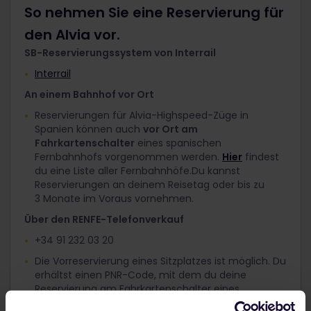
So nehmen Sie eine Reservierung für
den Alvia vor.
SB-Reservierungssystem von Interrail
Interrail
An einem Bahnhof vor Ort
Reservierungen für Alvia-Highspeed-Züge in
Spanien können auch
vor Ort am
Fahrkartenschalter
eines spanischen
Fernbahnhofs vorgenommen werden.
Hier
findest
du eine Liste aller Fernbahnhöfe.Du kannst
Reservierungen an deinem Reisetag oder bis zu
3 Monate im Voraus vornehmen.
Über den RENFE-Telefonverkauf
+34 91 232 03 20
Die Vorreservierung eines Sitzplatzes ist möglich. Du
erhältst einen PNR-Code, mit dem du deine
Reservierung am Fahrkartenschalter eines
spanischen Bahnhofs abholen und bezahlen musst.