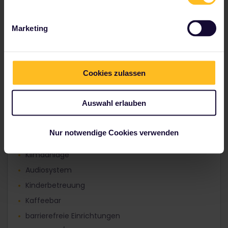
2. (Elige Estándar): 10,00 €
1. (Elige Confort): 13,00 €
Marketing
Cookies zulassen
Ausstattung und
Services
Auswahl erlauben
Nur notwendige Cookies verwenden
Klimaanlage
Audiosystem
Kinderbetreuung
Kaffeebar
barrierefreie Einrichtungen