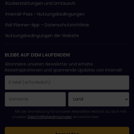
Rückerstattungen und Umtausch
Interrail-Pass - Nutzungsbedingungen
Rail Planner-App – Datenschutzrichtlinie
Nutzungsbedingungen der Website
BLEIBE AUF DEM LAUFENDEN!
Abonniere unseren Newsletter und erhalte
Reiseinspirationen und spannende Updates von Interrail!
Sie haben sich erfolgreich angemeldet.
Das Feld „E-Mail-Adresse“ ist ein Pflichtfeld!
Diese E-Mail-Adresse ist ungültig!
Beim Abonnieren des Newsletters ist ein Fehler aufgetreten. Bit
Du hast diesen Newsletter bereits abonniert!
Bitte stimme den Allgemeinen Geschäftsbedingungen zu, um de
Mit der Anmeldung für unseren Newsletter erklärst du dich mit
unseren
Geschäftsbedingungen
einverstanden.