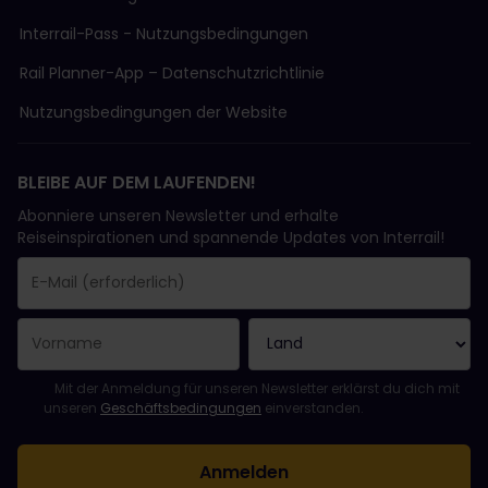
Interrail-Pass - Nutzungsbedingungen
Rail Planner-App – Datenschutzrichtlinie
Nutzungsbedingungen der Website
BLEIBE AUF DEM LAUFENDEN!
Abonniere unseren Newsletter und erhalte
Reiseinspirationen und spannende Updates von Interrail!
Sie haben sich erfolgreich angemeldet.
Das Feld „E-Mail-Adresse“ ist ein Pflichtfeld!
Diese E-Mail-Adresse ist ungültig!
Beim Abonnieren des Newsletters ist ein Fehler aufgetreten. Bit
Du hast diesen Newsletter bereits abonniert!
Bitte stimme den Allgemeinen Geschäftsbedingungen zu, um de
Mit der Anmeldung für unseren Newsletter erklärst du dich mit
unseren
Geschäftsbedingungen
einverstanden.