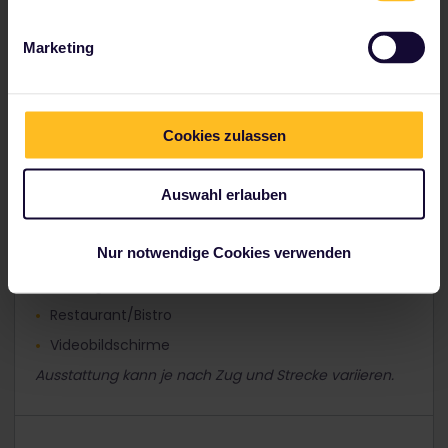
Services
Marketing
Klimaanlage
Cookies zulassen
Audiosystem
Kinderbetreuung
Auswahl erlauben
Kaffeebar
Nur notwendige Cookies verwenden
barrierefreie Einrichtungen
Zeitungen/Zeitschriften
Restaurant/Bistro
Videobildschirme
Ausstattung kann je nach Zug und Strecke variieren.