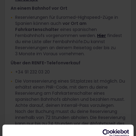
An einem Bahnhof vor Ort
Reservierungen für Euromed-Highspeed-Züge in
Spanien können auch
vor Ort am
Fahrkartenschalter
eines spanischen
Fernbahnhofs vorgenommen werden.
Hier
findest
du eine Liste aller Fernbahnhöfe.Du kannst
Reservierungen an deinem Reisetag oder bis zu
3 Monate im Voraus vornehmen.
Über den RENFE-Telefonverkauf
+34 91 232 03 20
Die Vorreservierung eines Sitzplatzes ist möglich. Du
erhältst einen PNR-Code, mit dem du deine
Reservierung am Fahrkartenschalter eines
spanischen Bahnhofs abholen und bezahlen musst.
Achte darauf, deinen Interrail-Pass vorzulegen.
Nach der Buchung musst du deine Reservierung
innerhalb von 72 Stunden abholen. Die Reservierung
kann nur bis zu 24 Stunden vor der Abfahrtszeit des
Zuges gebucht werden. Nach Ablauf dieser Zeit
verfällt die Vorreservierung.