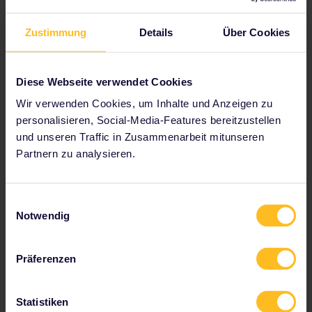
Bitte denke daran, dass eine Vorreservierung und
Zustimmung
Details
Über Cookies
eine Reservierung nicht identisch sind. Die
Vorreservierung hält deinen Sitzplatz nur
72 Stunden lang frei.
Diese Webseite verwendet Cookies
Andere Buchungsorte
An einem
Fahrkartenschalter der Deutschen
Wir verwenden Cookies, um Inhalte und Anzeigen zu
Bahn
. Du musst die Zugnummer angeben.
personalisieren, Social-Media-Features bereitzustellen
und unseren Traffic in Zusammenarbeit mitunseren
Partnern zu analysieren.
Reservierungsklassen & Gebühren
2. (Elige Estándar): 10,00 €
Einwilligungsauswahl
1. (Elige Confort): 13,00 €
Notwendig
1. (Premium inklusive Mahlzeit): 23,50 €
Präferenzen
Ausstattung und
Statistiken