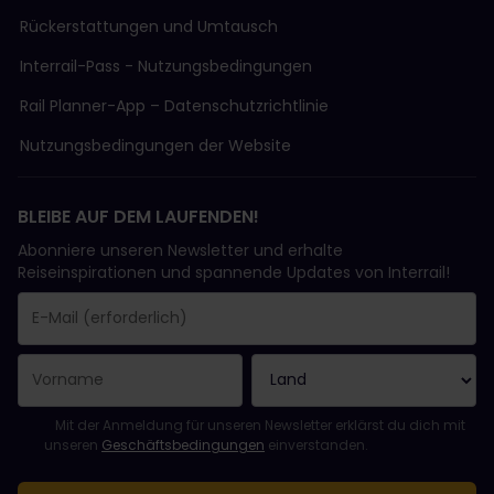
Rückerstattungen und Umtausch
Interrail-Pass - Nutzungsbedingungen
Rail Planner-App – Datenschutzrichtlinie
Nutzungsbedingungen der Website
BLEIBE AUF DEM LAUFENDEN!
Abonniere unseren Newsletter und erhalte
Reiseinspirationen und spannende Updates von Interrail!
Sie haben sich erfolgreich angemeldet.
Das Feld „E-Mail-Adresse“ ist ein Pflichtfeld!
Diese E-Mail-Adresse ist ungültig!
Beim Abonnieren des Newsletters ist ein Fehler aufgetreten. Bit
Du hast diesen Newsletter bereits abonniert!
Bitte stimme den Allgemeinen Geschäftsbedingungen zu, um de
Mit der Anmeldung für unseren Newsletter erklärst du dich mit
unseren
Geschäftsbedingungen
einverstanden.