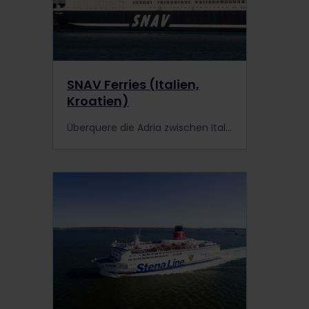
SNAV Ferries (Italien,
Kroatien)
Überquere die Adria zwischen Italien und Kroatien. Inhaber eines Interrail Passes erhalten eine Ermäßigung von 20 % auf alle Fährverbindungen, die von SNAV betrieben werden!