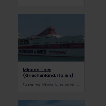
Minoan Lines
(Griechenland, Italien)
Fähren von Minoan Lines verkehren in Griechenland und zwischen Griechenland und Italien. Inhaber eines Interrail-Passes erhalten eine Ermäßigung auf Fahrten mit Minoan Lines.