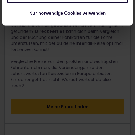
Nur notwendige Cookies verwenden
Direct Ferries
Du hast die von dir gewünschte Fährverbindung nicht
gefunden?
Direct Ferries
kann dich beim Vergleich
und der Buchung deiner Fahrkarten für die Fähre
unterstützen, mit der du deine Interrail-Reise optimal
fortsetzen kannst!
Vergleiche Preise von den größten und wichtigsten
Fährunternehmen, die Verbindungen zu den
sehenswertesten Reisezielen in Europa anbieten.
Einfacher geht es nicht. Worauf wartest du also
noch?
Meine Fähre finden