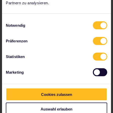
Partnern zu analysieren.
Einwilligungsauswahl
Notwendig
Präferenzen
Statistiken
Tallink Silja Line
Marketing
(Finnland, Schweden und
Estland)
Cookies zulassen
Die Fähren der Tallink Silja Line verkehren zwischen Finnland, Schweden, Estland und Lettland. Inhaber eines Interrail-Passes erhalten eine Ermäßigung auf Fahrten mit Superfast Ferries.
Auswahl erlauben