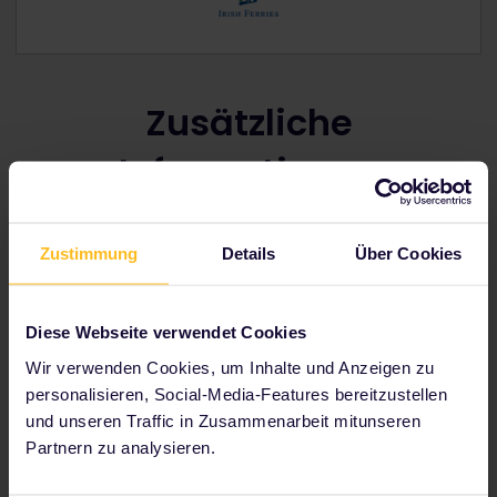
Zusätzliche
Informationen
Zustimmung
Details
Über Cookies
Preise und Ermäßigungen für
Interrail-Passinhaber
Diese Webseite verwendet Cookies
Irish Ferries bietet Inhabern von
Interrail-Pässen
30 %
Ermäßigung
auf Standardtarife für Personen
Wir verwenden Cookies, um Inhalte und Anzeigen zu
(Erwachsene oder Kinder). Kabinen sind gegen eine
personalisieren, Social-Media-Features bereitzustellen
zusätzliche Gebühr verfügbar.
und unseren Traffic in Zusammenarbeit mitunseren
Die Ermäßigung gilt, wenn dein Interrail-Pass
Partnern zu analysieren.
entweder im Land der Abreise oder der Ankunft gültig
ist. Für diese Ermäßigung benötigst du keinen