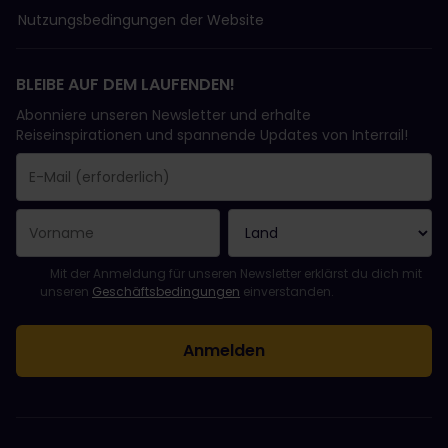
Nutzungsbedingungen der Website
BLEIBE AUF DEM LAUFENDEN!
Abonniere unseren Newsletter und erhalte
Reiseinspirationen und spannende Updates von Interrail!
Sie haben sich erfolgreich angemeldet.
Das Feld „E-Mail-Adresse“ ist ein Pflichtfeld!
Diese E-Mail-Adresse ist ungültig!
Beim Abonnieren des Newsletters ist ein Fehler aufgetreten. Bit
Du hast diesen Newsletter bereits abonniert!
Bitte stimme den Allgemeinen Geschäftsbedingungen zu, um de
Mit der Anmeldung für unseren Newsletter erklärst du dich mit
unseren
Geschäftsbedingungen
einverstanden.