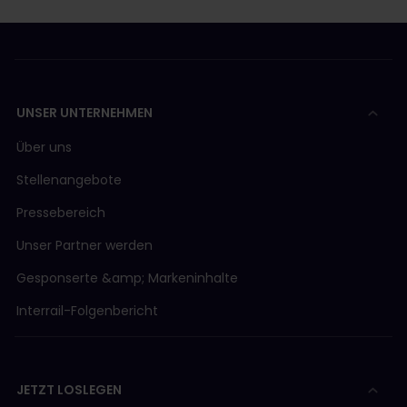
Frankreich
Cherbourg Gare Maritime
Telefon (+33) 233234444
UNSER UNTERNEHMEN
Über uns
Stellenangebote
Pressebereich
Unser Partner werden
Gesponserte &amp; Markeninhalte
Interrail-Folgenbericht
JETZT LOSLEGEN