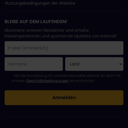
Nutzungsbedingungen der Website
BLEIBE AUF DEM LAUFENDEN!
Abonniere unseren Newsletter und erhalte
Reiseinspirationen und spannende Updates von Interrail!
Sie haben sich erfolgreich angemeldet.
Das Feld „E-Mail-Adresse“ ist ein Pflichtfeld!
Diese E-Mail-Adresse ist ungültig!
Beim Abonnieren des Newsletters ist ein Fehler aufgetreten. Bit
Du hast diesen Newsletter bereits abonniert!
Bitte stimme den Allgemeinen Geschäftsbedingungen zu, um de
Mit der Anmeldung für unseren Newsletter erklärst du dich mit
unseren
Geschäftsbedingungen
einverstanden.